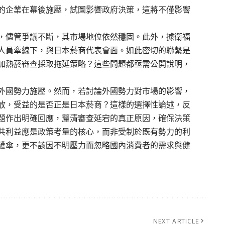
的企業在幕後施壓，試圖影響政府決策，這將不僅影響
，儘管爭議不斷，其市場地位依然穩固。此外，據衛福
人員牽線下，與日本菸商代表會面。如此密切的聯繫是
加熱菸審查採取拖延策略？這些問題都亟需公開說明，
外國勢力施壓。然而，若討論外國勢力對市場的影響，
放，受益的是否正是日本菸商？這樣的選擇性論述，反
題作出明確回應，釐清審查延宕的真正原因，確保決策
共利益應是政策考量的核心，而非受制於既有勢力的利
護傘，更不該因不明壓力而忽略國內消費者的需求與健
NEXT ARTICLE