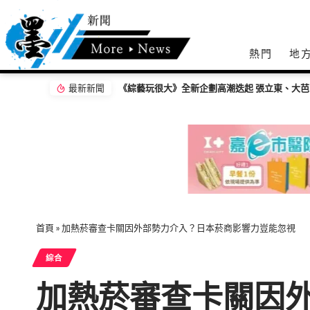
熱門
地
最新新聞
首頁
»
加熱菸審查卡關因外部勢力介入？日本菸商影響力豈能忽視
綜合
加熱菸審查卡關因