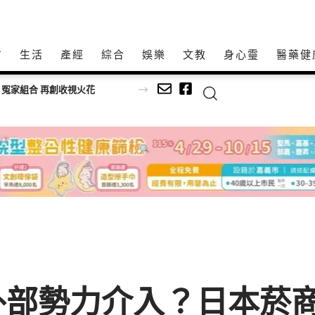
方
生活
產經
綜合
娛樂
文教
身心𩆜
醫藥健
韓流初戀女神金娜妍空降最美一日店長！《Kingshot》國王燒烤節攜手焦糖楓串燒、柒息地居酒屋端出國王級美味狂潮
外部勢力介入？日本菸