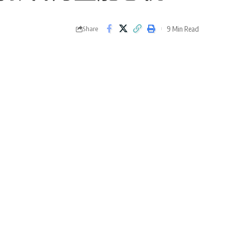
9 Min Read
Share