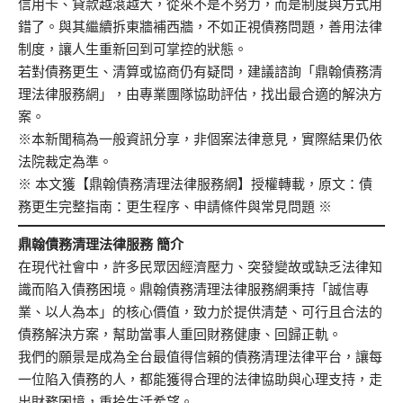
信用卡、貸款越滾越大，從來不是不努力，而是制度與方式用
錯了。與其繼續拆東牆補西牆，不如正視債務問題，善用法律
制度，讓人生重新回到可掌控的狀態。
若對債務更生、清算或協商仍有疑問，建議諮詢「鼎翰債務清
理法律服務網」，由專業團隊協助評估，找出最合適的解決方
案。
※本新聞稿為一般資訊分享，非個案法律意見，實際結果仍依
法院裁定為準。
※ 本文獲【鼎翰債務清理法律服務網】授權轉載，原文：
債
務更生完整指南：更生程序、申請條件與常見問題
※
鼎翰債務清理法律服務
簡介
在現代社會中，許多民眾因經濟壓力、突發變故或缺乏法律知
識而陷入債務困境。鼎翰債務清理法律服務網秉持「誠信專
業、以人為本」的核心價值，致力於提供清楚、可行且合法的
債務解決方案，幫助當事人重回財務健康、回歸正軌。
我們的願景是成為全台最值得信賴的債務清理法律平台，讓每
一位陷入債務的人，都能獲得合理的法律協助與心理支持，走
出財務困境，重拾生活希望。