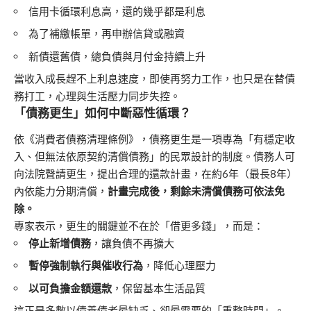
信用卡循環利息高，還的幾乎都是利息
為了補繳帳單，再申辦信貸或融資
新債還舊債，總負債與月付金持續上升
當收入成長趕不上利息速度，即使再努力工作，也只是在替債
務打工，心理與生活壓力同步失控。
「債務更生」如何中斷惡性循環？
依《消費者債務清理條例》，債務更生是一項專為「有穩定收
入、但無法依原契約清償債務」的民眾設計的制度。債務人可
向法院聲請更生，提出合理的還款計畫，在約6年（最長8年）
內依能力分期清償，
計畫完成後，剩餘未清償債務可依法免
除。
專家表示，更生的關鍵並不在於「借更多錢」，而是：
停止新增債務
，讓負債不再擴大
暫停強制執行與催收行為
，降低心理壓力
以可負擔金額還款
，保留基本生活品質
這正是多數以債養債者最缺乏、卻最需要的「重整時間」。