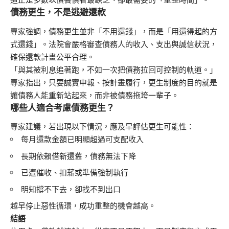
債務更生，不是逃避還款
專家強調，債務更生並非「不用還錢」，而是「用還得起的方
式還錢」。法院會嚴格審查債務人的收入、支出與誠信狀況，
確保還款計畫公平合理。
「與其被利息追著跑，不如一次把債務拉回可控制的軌道。」
專家指出，只要誠實申報、按計畫履行，更生制度的目的就是
讓債務人能重新站起來，而非被債務拖垮一輩子。
哪些人適合考慮債務更生？
專家建議，若出現以下情況，應及早評估更生可能性：
每月還款金額已明顯超過可支配收入
長期依賴借新還舊，債務無法下降
已遭催收、扣薪或準備強制執行
明知撐不下去，卻找不到出口
越早停止惡性循環，成功重整的機會越高。
結語