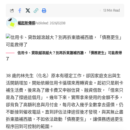
13 Min Read
崛起新傳媒
Published: 2026/02/08
信用卡、貸款越滾越大？別再拆東牆補西牆，「債務更生」可能救得
了
38 歲的林先生（化名）原本有穩定工作，卻因家庭支出與生
活開銷增加，開始依賴信用卡循環來周轉資金。起初只是刷卡
補生活費，後來為了繳卡費又申辦信貸、融資借款，「借來只
是為了撐過這個月」。幾年下來，實際拿來使用的金額不多，
卻背負了高額利息與月付金，每月收入幾乎全數拿去還債，仍
不斷接到催收電話。直到評估法律途徑後才發現，與其無止盡
拆東牆補西牆，不如依法啟動「債務更生」，讓債務透過更生
程序回到可控制的範圍。