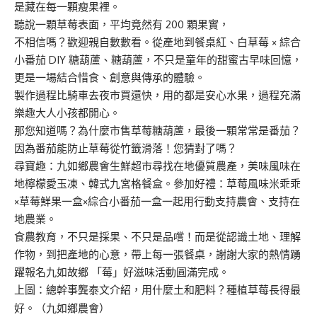
是藏在每一顆瘦果裡。
聽說一顆草莓表面，平均竟然有 200 顆果實，
不相信嗎？歡迎親自數數看。從產地到餐桌紅、白草莓 × 綜合
小番茄 DIY 糖葫蘆、糖葫蘆，不只是童年的甜蜜古早味回憶，
更是一場結合惜食、創意與傳承的體驗。
製作過程比騎車去夜市買還快，用的都是安心水果，過程充滿
樂趣大人小孩都開心。
那您知道嗎？為什麼市售草莓糖葫蘆，最後一顆常常是番茄？
因為番茄能防止草莓從竹籤滑落！您猜對了嗎？
尋寶趣：九如鄉農會生鮮超市尋找在地優質農產，美味風味在
地檸檬愛玉凍、韓式九宮格餐盒。參加好禮：草莓風味米乖乖
×草莓鮮果一盒×綜合小番茄一盒一起用行動支持農會、支持在
地農業。
食農教育，不只是採果、不只是品嚐！而是從認識土地、理解
作物，到把產地的心意，帶上每一張餐桌，謝謝大家的熱情踴
躍報名九如故鄉 「莓」好滋味活動圓滿完成。
上圖：總幹事龔泰文介紹，用什麼土和肥料？種植草莓長得最
好。（九如鄉農會）