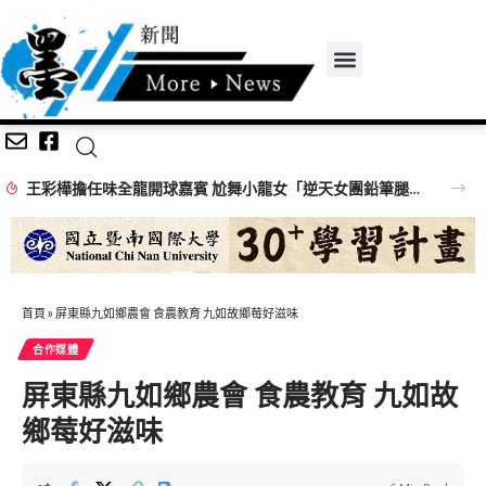
王彩樺擔任味全龍開球嘉賓 尬舞小龍女「逆天女團鉛筆腿」搶鏡
首頁
»
屏東縣九如鄉農會 食農教育 九如故鄉莓好滋味
合作媒體
屏東縣九如鄉農會 食農教育 九如故
鄉莓好滋味