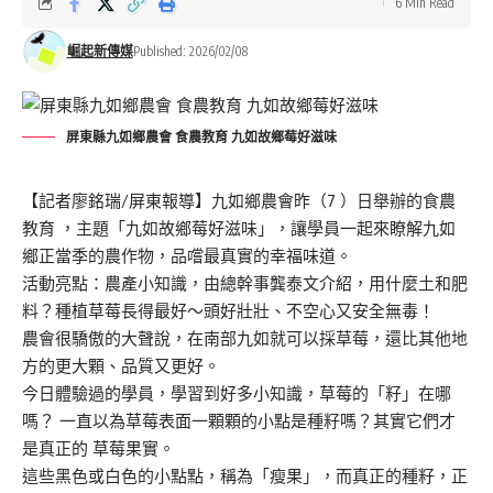
6 Min Read
崛起新傳媒
Published: 2026/02/08
屏東縣九如鄉農會 食農教育 九如故鄉莓好滋味
【記者廖銘瑞/屏東報導】九如鄉農會昨（7 ）日舉辦的食農
教育 ，主題「九如故鄉莓好滋味」，讓學員一起來瞭解九如
鄉正當季的農作物，品嚐最真實的幸福味道。
活動亮點：農產小知識，由總幹事龔泰文介紹，用什麼土和肥
料？種植草莓長得最好～頭好壯壯、不空心又安全無毒！
農會很驕傲的大聲說，在南部九如就可以採草莓，還比其他地
方的更大顆、品質又更好。
今日體驗過的學員，學習到好多小知識，草莓的「籽」在哪
嗎？ 一直以為草莓表面一顆顆的小點是種籽嗎？其實它們才
是真正的 草莓果實。
這些黑色或白色的小點點，稱為「瘦果」，而真正的種籽，正