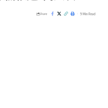
9 Min Read
Share