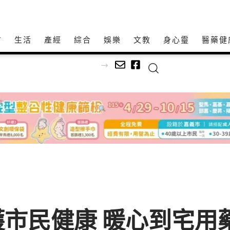
方
生活
產經
綜合
娛樂
文教
身心𩆜
醫藥健
對接2027國際新制 助攻企業搶攻全球航太商機 高市府攜手PRI辦NADCAP化學製程培訓
市民健康 暖心到宅用