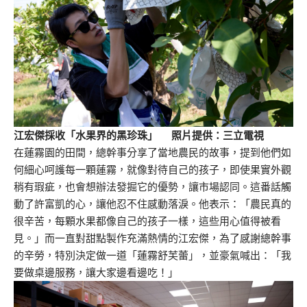
江宏傑採收「水果界的黑珍珠」 照片提供：三立電視
在蓮霧園的田間，總幹事分享了當地農民的故事，提到他們如
何細心呵護每一顆蓮霧，就像對待自己的孩子，即使果實外觀
稍有瑕疵，也會想辦法發掘它的優勢，讓市場認同。這番話觸
動了許富凱的心，讓他忍不住感動落淚。他表示：「農民真的
很辛苦，每顆水果都像自己的孩子一樣，這些用心值得被看
見。」而一直對甜點製作充滿熱情的江宏傑，為了感謝總幹事
的辛勞，特別決定做一道「蓮霧舒芙蕾」，並豪氣喊出：「我
要做桌邊服務，讓大家邊看邊吃！」