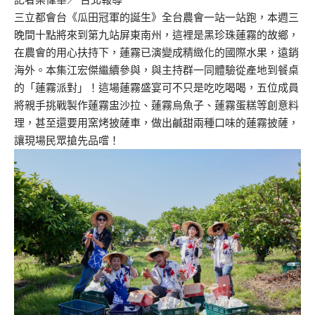
三立都會台《瓜田冠軍的誕生》全台農會一站一站跑，本週三
晚間十點將來到第九站屏東南州，這裡是黑珍珠蓮霧的故鄉，
在農會的用心扶持下，蓮霧已演變成精緻化的國際水果，遠銷
海外。本集江宏傑繼續參與，與主持群一同體驗從產地到餐桌
的「蓮霧派對」！這場蓮霧盛宴可不只是吃吃喝喝，五位成員
將親手挑戰製作蓮霧盅沙拉、蓮霧烏魚子、蓮霧蛋糕等創意料
理，甚至還要用窯烤披薩車，做出鹹甜兩種口味的蓮霧披薩，
讓現場民眾搶先品嚐！