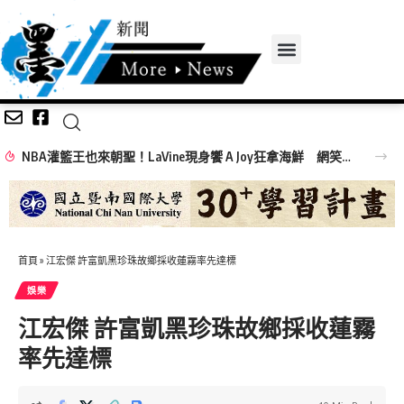
NBA灌籃王也來朝聖！LaVine現身饗 A Joy狂拿海鮮 網笑：吃飯免費看球星
首頁
»
江宏傑 許富凱黑珍珠故鄉採收蓮霧率先達標
娛樂
江宏傑 許富凱黑珍珠故鄉採收蓮霧
率先達標