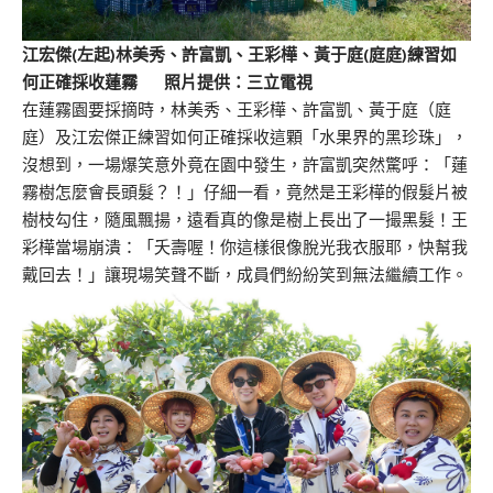
江宏傑(左起)林美秀、許富凱、王彩樺、黃于庭(庭庭)練習如
何正確採收蓮霧 照片提供：三立電視
在蓮霧園要採摘時，林美秀、王彩樺、許富凱、黃于庭（庭
庭）及江宏傑正練習如何正確採收這顆「水果界的黑珍珠」，
沒想到，一場爆笑意外竟在園中發生，許富凱突然驚呼：「蓮
霧樹怎麼會長頭髮？！」仔細一看，竟然是王彩樺的假髮片被
樹枝勾住，隨風飄揚，遠看真的像是樹上長出了一撮黑髮！王
彩樺當場崩潰：「夭壽喔！你這樣很像脫光我衣服耶，快幫我
戴回去！」讓現場笑聲不斷，成員們紛紛笑到無法繼續工作。