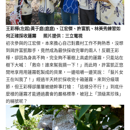
王彩樺(左起)黃于庭(庭庭)、江宏傑、許富凱、林美秀練習如
何正確採收蓮霧 照片提供：三立電視
初次參與的江宏傑，本來擔心自己對農村工作不夠熟悉，沒想
到與許富凱聯手，竟然成為最快採收完畢的兩人！反觀王彩
樺，卻因為身高不夠，完全夠不著樹上高處的蓮霧，只能站在
樹下大喊：「救命！誰來幫我摘一下！」而此時，許富凱正悠
閒地享用用蓮霧乾製成的貝果，一邊咀嚼一邊笑說：「髮片女
王在叫我了！」經過半天終於採收完十箱蓮霧，來到分級環
節，但王彩樺卻屢屢被總幹事打槍：「這樣分不行！」到底什
麼樣的蓮霧才能通過農會的嚴格標準，被冠上「頂級黑珍珠」
的稱號呢？