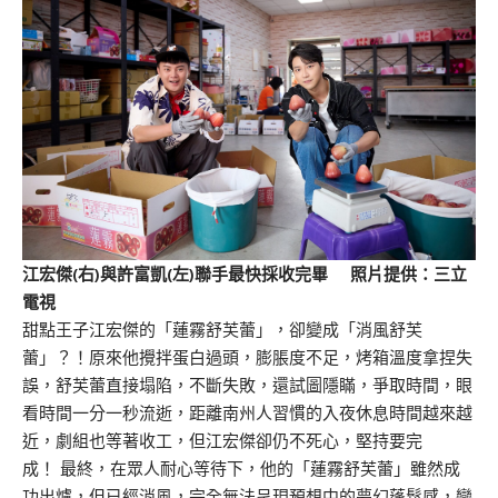
江宏傑(右)與許富凱(左)聯手最快採收完畢 照片提供：三立
電視
甜點王子江宏傑的「蓮霧舒芙蕾」，卻變成「消風舒芙
蕾」？！原來他攪拌蛋白過頭，膨脹度不足，烤箱溫度拿捏失
誤，舒芙蕾直接塌陷，不斷失敗，還試圖隱瞞，爭取時間，眼
看時間一分一秒流逝，距離南州人習慣的入夜休息時間越來越
近，劇組也等著收工，但江宏傑卻仍不死心，堅持要完
成！ 最終，在眾人耐心等待下，他的「蓮霧舒芙蕾」雖然成
功出爐，但已經消風，完全無法呈現預想中的夢幻蓬鬆感，變