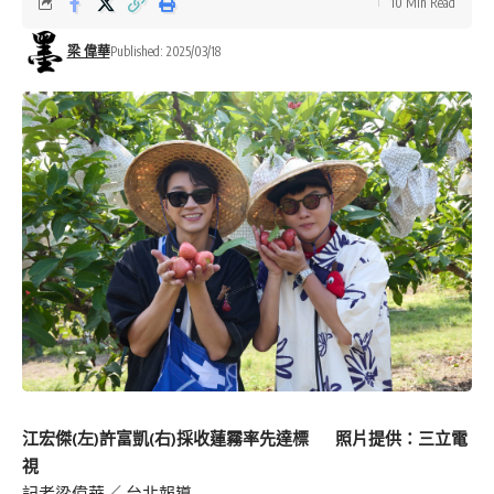
10 Min Read
梁 偉華
Published: 2025/03/18
江宏傑(左)許富凱(右)採收蓮霧率先達標 照片提供：三立電
視
記者梁偉華／ 台北報導