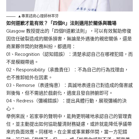
▲專業諮商心理師林萃芬
如何道歉才能有效？「四個R」法則適用於關係與職場
Glasgow 教授提出的「四個R道歉法則」，可以有效幫助修復
因信任破裂造成的關係損害，無論是外遇後的親密關係，還是
商業夥伴間的財務糾紛，都適用：
01、Recognition（認知錯誤）：清楚承認自己在哪裡犯錯，而
不是模糊帶過。
02、Responsibility（承擔責任）：不為自己的行為找理由，
也不推卸給外在因素。
03、Remorse（表達悔意）：真誠地表達自己對造成的傷害感
到後悔，但不需過於戲劇化，適度且發自肺腑即可。
04、Redress（彌補錯誤）：提出具體行動，展現彌補的決
心。
舉例來說，若家寧的聲明中，能夠更明確地承認自己的管理責
任，並主動提出如何協助釐清財務疑慮，或許就能降低爭議帶
來的負面效應。同樣地，在企業或事業夥伴間，當一方犯錯