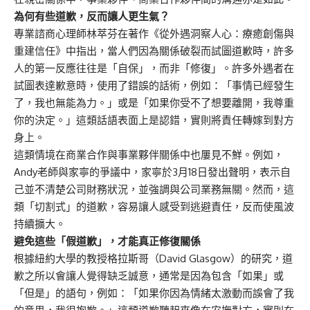
為何有些道歉，反而讓人更生氣？
專業諮商心理師林萃芬在著作
《從外遇洞察人心：療癒創傷與
重建信任》
中指出，當人們因為關係破裂而試圖道歉時，許多
人的第一反應往往是「自保」，而非「修復」。許多外遇者在
試圖表達歉意時，使用了錯誤的話術，例如：「事情已經發生
了，我也無能為力。」或是「如果你受不了想要離開，我尊重
你的決定。」這類話語表面上是認錯，實則將責任轉嫁到對方
身上。
這類情境在商業合作與事業夥伴關係中也屢見不鮮。例如，
Andy老師與家寧的爭議中，家寧於3月18日發出聲明，表示自
己並不清楚公司財務狀況，並強調與公司業務無關。然而，這
類「切割式」的道歉，容易讓人感受到逃避責任，反而使風波
持續擴大。
避免這些「假道歉」，才能真正修復關係
根據紐約大學的教授格拉斯哥（David Glasgow）的研究，道
歉之所以會讓人覺得缺乏誠意，通常是因為包含「如果」或
「但是」的語句，例如：「如果你因為情緒太激動而誤會了我