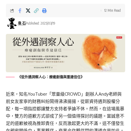
12 Min Read
韋 石
Published: 2025/03/19
《從外遇洞察人心：療癒創傷與重建信任》
近來，知名YouTuber「眾量級CROWD」創辦人Andy老師與
前女友家寧的財務糾紛鬧得沸沸揚揚，從薪資待遇到股權分
配，每一項指控都讓雙方支持者爭論不休。然而，在這場風暴
中，雙方的道歉方式卻成了另一個值得探討的議題。當誠意不
足的道歉被視為推卸責任，反而激起更大的不滿，這不僅發生
在親密關係中，事業夥伴、商業合作夥伴間的溝通亦是如此。