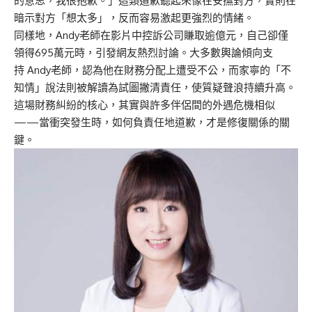
的意思，我很抱歉。」這類道歉聽起來像在安撫對方，實則在
暗示對方「想太多」，反而容易激起更強烈的情緒。
同樣地，Andy老師在影片中控訴公司賺取逾億元，自己卻僅
領得695萬元時，引發網友熱烈討論。大多數輿論傾向支
持 Andy老師，認為他在財務分配上遭受不公，而家寧的「不
知情」說法則被解讀為試圖撇清責任，使質疑聲浪持續升高。
這場財務糾紛的核心，其實與許多伴侶間的外遇危機相似
——當衝突發生時，如何負責任地道歉，才是修復關係的關
鍵。