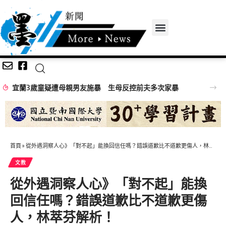
宜蘭3歲童疑遭母親男友施暴 生母反控前夫多次家暴
首頁
»
從外遇洞察人心》「對不起」能換回信任嗎？錯誤道歉比不道歉更傷人，林萃芬解析！
文教
從外遇洞察人心》「對不起」能換
回信任嗎？錯誤道歉比不道歉更傷
人，林萃芬解析！