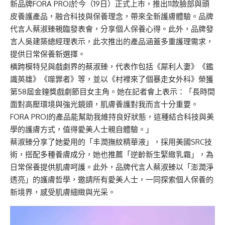
新品牌FORA PROJ於今（19日）正式上市，推出11款臉部與頭
皮養護產品，融合科技與保養理念，帶來全新護膚體驗。品牌
代言人蔡淑臻親臨發表會，分享個人保養心得。此外，品牌發
言人吳建築總經理表示，此次推出的產品涵蓋多重護理需求，
提供日常保養新選擇。
橫跨模特兒與戲劇界的蔡淑臻，代表作包括《犀利人妻》《鑑
識英雄》《噬罪者》等，並以《村裡來了個暴走女外科》榮獲
第58屆金鐘獎戲劇節目女主角。她在記者會上表示：「長時間
面對高壓環境與強光鏡頭，肌膚養護對我而言十分重要。
FORA PROJ的產品能幫助我維持良好狀態，這種結合科技與美
學的護膚方式，值得愛美人士親自體驗。」
蔡淑臻分享了她愛用的「丰潤撫紋精華液」，採用美國SRC技
術，搭配多種養膚成分，她也推薦「逆齡新生緊緻乳霜」，為
日常保養提供肌膚呵護。此外，品牌代言人蔡淑臻以「澎潤淨
透亮」的護膚哲學，邀請所有愛美人士，一同探索個人保養的
新境界，感受肌膚細緻與光采。