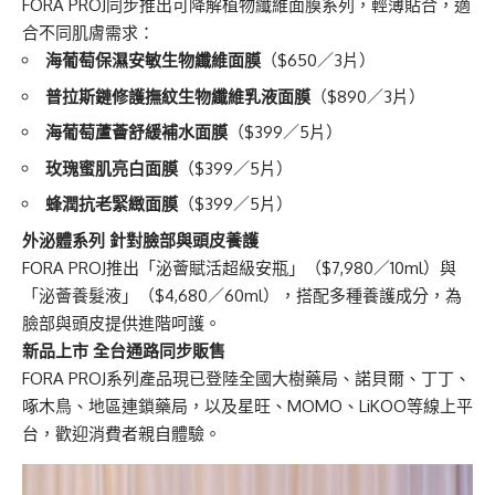
FORA PROJ同步推出可降解植物纖維面膜系列，輕薄貼合，適
合不同肌膚需求：
海葡萄保濕安敏生物纖維面膜
（$650／3片）
普拉斯鏈修護撫紋生物纖維乳液面膜
（$890／3片）
海葡萄蘆薈舒緩補水面膜
（$399／5片）
玫瑰蜜肌亮白面膜
（$399／5片）
蜂潤抗老緊緻面膜
（$399／5片）
外泌體系列 針對臉部與頭皮養護
FORA PROJ推出「泌薈賦活超級安瓶」（$7,980／10ml）與
「泌薈養髮液」（$4,680／60ml），搭配多種養護成分，為
臉部與頭皮提供進階呵護。
新品上市 全台通路同步販售
FORA PROJ系列產品現已登陸全國大樹藥局、諾貝爾、丁丁、
啄木鳥、地區連鎖藥局，以及星旺、MOMO、LiKOO等線上平
台，歡迎消費者親自體驗。