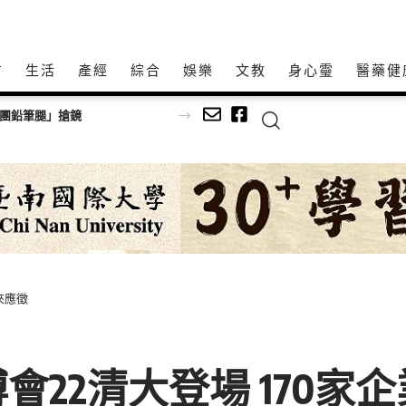
方
生活
產經
綜合
娛樂
文教
身心𩆜
醫藥健
女團鉛筆腿」搶鏡
來應徵
22清大登場 170家