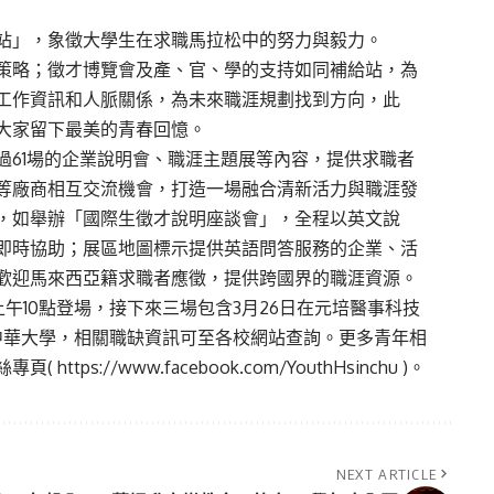
站」，象徵大學生在求職馬拉松中的努力與毅力。
策略；徵才博覽會及產、官、學的支持如同補給站，為
工作資訊和人脈關係，為未來職涯規劃找到方向，此
大家留下最美的青春回憶。
過61場的企業說明會、職涯主題展等內容，提供求職者
等廠商相互交流機會，打造一場融合清新活力與職涯發
，如舉辦「國際生徵才說明座談會」，全程以英文說
即時協助；展區地圖標示提供英語問答服務的企業、活
歡迎馬來西亞籍求職者應徵，提供跨國界的職涯資源。
午10點登場，接下來三場包含3月26日在元培醫事科技
在中華大學，相關職缺資訊可至各校網站查詢。更多青年相
絲專頁(
https://www.facebook.com/YouthHsinchu
)。
NEXT ARTICLE