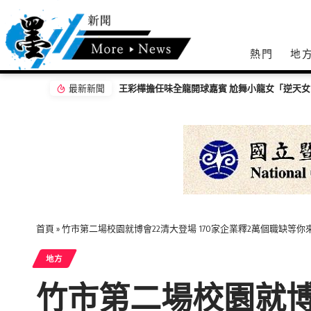
熱門
地
最新新聞
王彩樺擔任味全龍開球嘉賓 尬舞小龍女「逆天
首頁
»
竹市第二場校園就博會22清大登場 170家企業釋2萬個職缺等你
地方
竹市第二場校園就博會