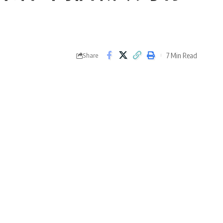
7 Min Read
Share