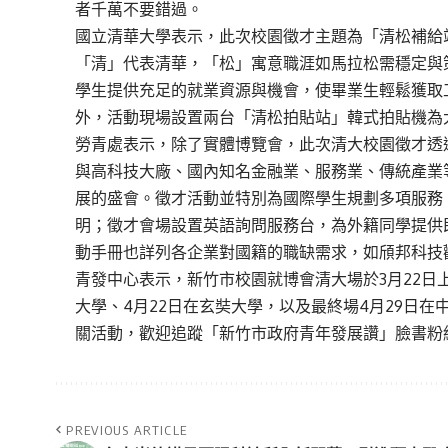
者千萬不要錯過。
國立清華大學表示，此次校園徵才主題為「清松補給
「清」代表清華，「松」寓意職涯如馬拉松需穩定與
學生提供充足的就業資源與機會，使畢業生輕鬆獲取
外，活動現場設置兩台「清松拍貼站」韓式拍貼機為
勞青處表示，除了實體博覽會，此次清大校園徵才透
與高科技大廠、國內知名金融業、服務業、傳統產業
展的盛會。徵才活動並特別為國際學生規劃多項服務
明；徵才會場設置英語詢問服務台，為外籍同學提供
動手冊也詳列各企業對國籍的職缺需求，如頎邦科技
青發中心表示，新竹市校園就博會清大場於3月22日上
大學、4月22日在玄奘大學，以及最終場4月29日
關活動，歡迎追蹤「新竹市政府青年發展讚」臉書粉
PREVIOUS ARTICLE