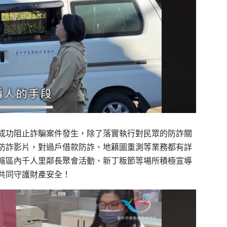
成功阻止詐騙案件發生，除了落實執行對民眾的防詐關
防詐影片，對過戶借款防詐、地籍圖重測等業務都有詳
轄區內千人里鄰長聚會活動、新丁粄節等場所積極宣導
共同守護財產安全！