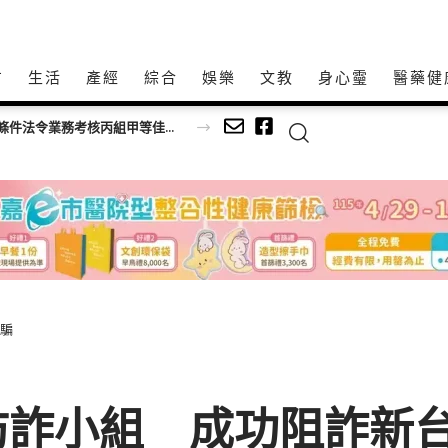
方
生活
產經
綜合
娛樂
文教
身心𩆜
醫藥健
市之美
詐騙
詐小組 成功阻詐新台