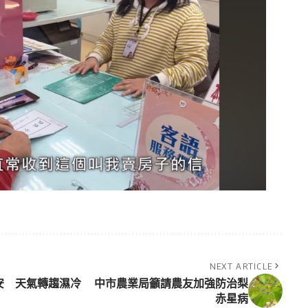
NEXT ARTICLE
安
天氣轉趨濕冷 中市農業局籲請農友加強防治梨
赤星病