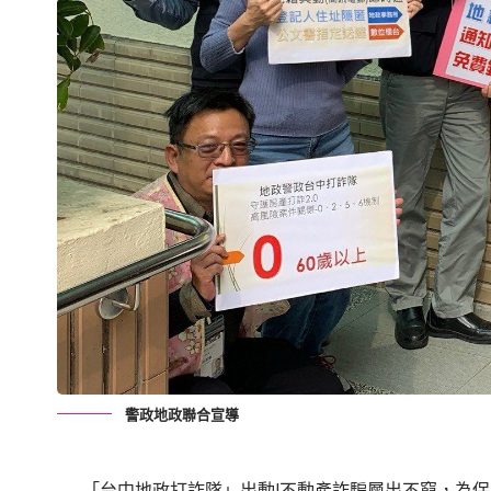
警政地政聯合宣導
「台中地政打詐隊」出動!不動產詐騙層出不窮，為