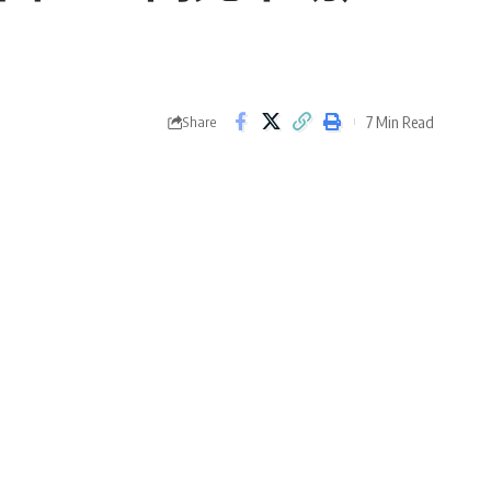
7 Min Read
Share