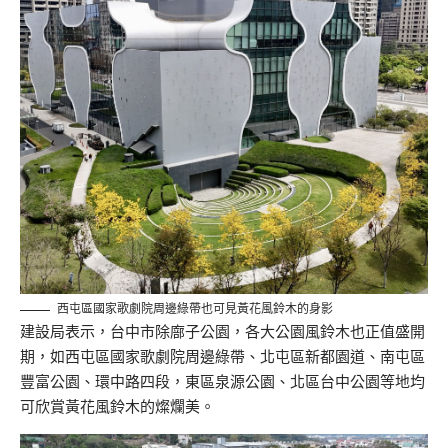
西屯區國家歌劇院周邊綠帶也可見黃花風鈴木的身影
建設局表示，台中市除廍子公園，各大公園風鈴木也正值盛開
期，如西屯區國家歌劇院周邊綠帶、北屯區新都園道、南屯區
豐富公園、環中路四段，東區泉源公園、北區台中公園等地均
可欣賞黃花風鈴木的燦爛美。