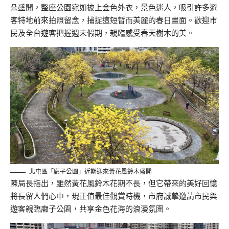
朵盛開，整座公園宛如披上金色外衣，景色迷人，吸引許多遊
客特地前來拍照留念，捕捉這短暫而美麗的春日畫面。歡迎市
民及全台遊客把握週末假期，親臨感受春天樹木的美。
北屯區「廍子公園」近期迎來黃花風鈴木盛開
陳局長指出，雖然黃花風鈴木花期不長，但它帶來的美好回憶
將長留人們心中，現正值最佳觀賞時機，市府誠摯邀請市民與
遊客親臨廍子公園，共享金色花海的浪漫氛圍。