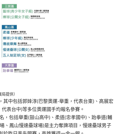
展局提供）
其中包括郭婞淳(巴黎奧運-舉重，代表台東)、高展宏
道，代表台中)等多位奧運國手均報名參賽。
1名，包括舉重(鼓山高中)、柔道(忠孝國中)、跆拳道(輔
球場、鳳山慢速壘球場)是主力奪牌項目，慢速壘球男子
則於昨日率先開賽，高雄獲得一金一銀。