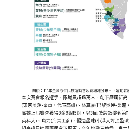
圖説：114年全國原住民族運動會競賽場地分布。（運動發
本次賽會報名選手、隊職員超過萬人，創下歷屆新高，
(東京奧運-舉重，代表高雄)、林真豪(巴黎奧運-柔
高雄上屆賽會獲得8金8銀15銅，以31面獎牌數排名第1
英科大)、角力(海青工商)、慢速壘球(小港大坪頂壘
組高雄已連續兩屆拿下冠軍，今年挑戰三連霸；角力