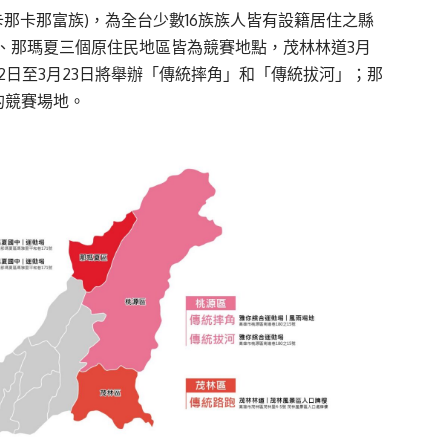
(卡那卡那富族)，為全台少數16族族人皆有設籍居住之縣
、那瑪夏三個原住民地區皆為競賽地點，茂林林道3月
2日至3月23日將舉辦「傳統摔角」和「傳統拔河」；那
的競賽場地。