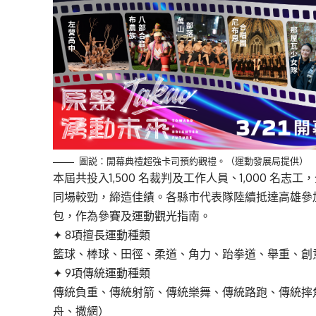
圖説：開幕典禮超強卡司預約觀禮。（運動發展局提供）
本屆共投入1,500 名裁判及工作人員、1,000 
同場較勁，締造佳績。各縣市代表隊陸續抵達高雄參
包，作為參賽及運動觀光指南。
✦ 8項擅長運動種類
籃球、棒球、田徑、柔道、角力、跆拳道、舉重、創
✦ 9項傳統運動種類
傳統負重、傳統射箭、傳統樂舞、傳統路跑、傳統摔
舟、撒網）