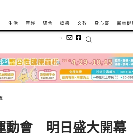
方
生活
產經
綜合
娛樂
文教
身心𩆜
醫藥健
文深耕社區
握
族運動會 明日盛大開幕