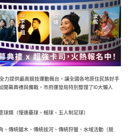
名志工，全力提供最高競技運動舞台，讓全國各地原住民族好手
加開幕典禮與備戰，市府運發局特別整理了10大懶人
意球類（慢速壘球、槌球、五人制足球）
角、傳統鋸木、傳統拔河、傳統狩獵、水域活動（競