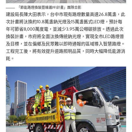
「節能路燈換裝暨維護PFI計畫」團隊合影
建設局長陳大田表示，台中市現有路燈數量高達26.8萬盞，此
次計畫將汰換約10.8萬盞鈉光燈及15萬盞舊式LED燈，預計每
年可節省8,000萬度電，並減少3.95萬公噸碳排放。透過此次
換裝計畫，市府將全面汰換傳統鈉光燈，實現全市LED路燈普
及目標，並在偏鄉及民眾難以即時通報的區域導入智慧路燈。
工程完工後，將有效提升道路照明品質，同時大幅降低能源消
耗。