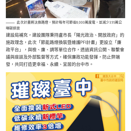
此次計畫將汰換路燈，預計每年可節省8,000萬度電，並減少3.95萬公
噸碳排放
建設局補充，建設團隊秉持盧市長「陽光政治、開放政府」的
施政理念，此次「節能路燈換裝暨維護PFI計畫」更設立「廉
政平台」，與檢、廉、調等單位合作，透過資訊公開、聯繫會
議與座談及外部監督等方式，確保廉政功能發揮，防止弊端
發，共同打造更幸福、永續、宜居的台中市。