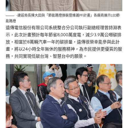
-建設局長陳大田與「節能路燈換裝暨維護PFI計畫」各廠商展示LED節
能路燈
遠傳電信股份有限公司系統整合分公司執行副總經理曾詩淵表
示，此次計畫預計每年節省8,000萬度電，減少3.9萬公噸碳排
放，相當於8萬輛汽車一年的碳排量，遠傳很榮幸能參與此計
畫，將以24小時全年無休的服務精神，為市民提供更優質的服
務，共同實現低碳台灣、智慧台中的願景。