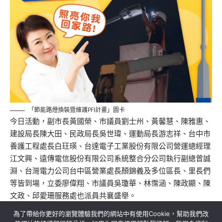
「節能路燈換裝暨維護PFI計畫」圖卡
今日活動，副市長黃國榮、市議員劉士州、黃馨慧、陳雅惠、
建設局長陳大田、民政局長吳世瑋、運動局長游志祥、台中市
養護工程處長白玨瑛、台達電子工業股份有限公司營運總經理
江文興、遠傳電信股份有限公司系統整合分公司執行副總曾誠
淵、台灣電力公司台中區營業處長顏錦義及多位區長、里長們
等皆到場，立委廖偉翔、市議員吳瓊華、林霈涵、陳政顯、陳
文政、邱愛珊服務處也派員共襄盛舉。
為了帶給你更好的瀏覽體驗我們的網站中有使用Cookie，幫助我們改