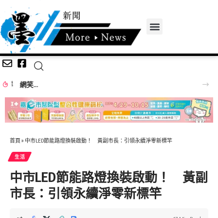
關聖帝君聖誕祝壽 黃敏惠讚鎮天宮助學行善傳承忠義
首頁
»
中市LED節能路燈換裝啟動！ 黃副市長：引領永續淨零新標竿
生活
中市LED節能路燈換裝啟動！ 黃副
市長：引領永續淨零新標竿