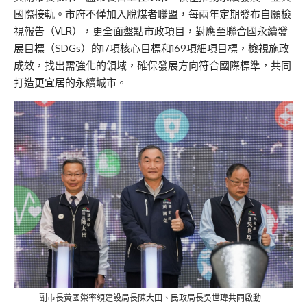
國際接軌。市府不僅加入脫煤者聯盟，每兩年定期發布自願檢
視報告（VLR），更全面盤點市政項目，對應至聯合國永續發
展目標（SDGs）的17項核心目標和169項細項目標，檢視施政
成效，找出需強化的領域，確保發展方向符合國際標準，共同
打造更宜居的永續城市。
副市長黃國榮率領建設局長陳大田、民政局長吳世瑋共同啟動