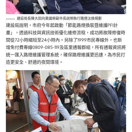
建設局長陳大田向黃國榮副市長說明執行路燈汰換規劃
建設局說明，市府今年起啟動「節能路燈換裝暨維護PFI計
畫」，透過科技與資訊技術優化維修流程，成功將故障修復時
間從72小時縮短至24小時內。另除了1999市民專線外，也新
增免付費專線0809-085-119及區里通報群組，所有通報資訊將
統一匯入路燈維護管理系統，確保路燈維護更迅速，為市民打
造更安全、舒適的夜間環境。