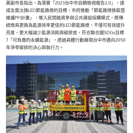
黃副市長指出，為落實「2023台中市自願檢視報告2.0」，達
成全面汰換LED節能路燈的目標，市府推動「節能路燈換裝暨
維護PFI計畫」，導入民間融資參與公共建設採購模式，將傳
統燈具更換為能源效率更佳的LED節能路燈，不僅可有效提升
亮度，更大幅減少能源消耗與碳排放，符合聯合國SDGs目標
7「可負擔的永續能源」，透過具體行動展現台中市邁向2050
年淨零碳排的決心與執行力。