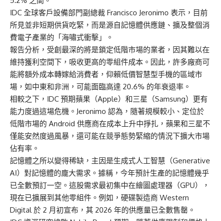
5.2% 之間。
IDC 全球客戶設備部門副總裁 Francisco Jeronimo 表示，目前
所見並非短期供貨吃緊，而是源自記憶體供應鏈、擴及整個消
費電子產業的「海嘯式衝擊」。
報告分析，受創最深的將是鎖定低階市場的業者，因其難以在
維持獲利空間下，吸收更高的零組件成本。因此，許多廠商可
能將額外成本轉嫁給消費者，仰賴低價智慧型手機的區域市
場，如中東和非洲，可能面臨高達 20.6% 的年衰退率。
相較之下，IDC 預期蘋果（Apple）和三星（Samsung）更有
能力度過這場危機。Jeronimo 認為，隨著規模較小、定位於
低階市場的 Android 供應商在成本上升中掙扎，蘋果和三星不
僅能安然度過風暴，還可能在競爭態勢緊縮的情況下擴大市場
佔有率。
記憶體之所以變得稀缺，主因是生成式人工智慧（Generative
AI）對記憶體的龐大需求。據稱，今年預計生產的記憶體幾乎
已全數預訂一空。這股需求最初集中在繪圖處理器（GPU），
現在已擴展到其他零組件。例如，硬碟製造商 Western
Digital 於 2 月初宣布，其 2026 年的供應量已全數售罄。