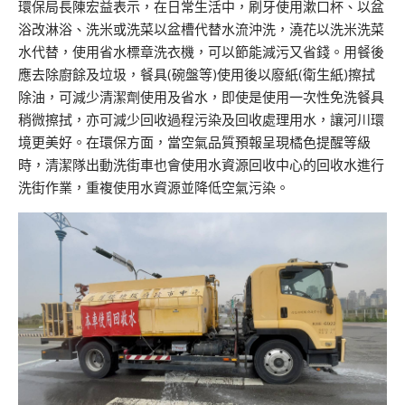
環保局長陳宏益表示，在日常生活中，刷牙使用漱口杯、以盆
浴改淋浴、洗米或洗菜以盆槽代替水流沖洗，澆花以洗米洗菜
水代替，使用省水標章洗衣機，可以節能減污又省錢。用餐後
應去除廚餘及垃圾，餐具(碗盤等)使用後以廢紙(衛生紙)擦拭
除油，可減少清潔劑使用及省水，即使是使用一次性免洗餐具
稍微擦拭，亦可減少回收過程污染及回收處理用水，讓河川環
境更美好。在環保方面，當空氣品質預報呈現橘色提醒等級
時，清潔隊出動洗街車也會使用水資源回收中心的回收水進行
洗街作業，重複使用水資源並降低空氣污染。