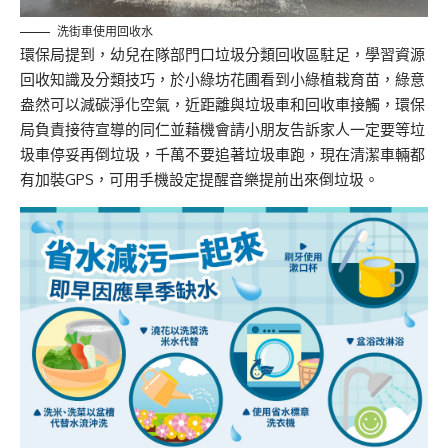
洗街車使用回收水
環保局提到，幼兒在隊部門口垃圾分類回收區駐足，學習資源
回收知識及分類技巧，於小綠坊花圃看到小綠植栽育苗，綠意
盎然可以減碳淨化空氣，近距離與垃圾車和回收車接觸，環保
局負責接待宣導的同仁並藉機會請小朋友告訴家人一定要等垃
圾車停妥再倒垃圾，千萬不要追著垃圾車跑，現在清潔車輛都
有加裝GPS，可用手機設定提醒音樂提前出來倒垃圾。