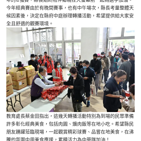
今年經典賽由於有晚間賽事，也有中午場次，縣長考量整體天
候因素後，決定在縣府中庭辦理轉播活動，希望提供給大家安
全且舒適的觀賽環境。
教育處長蔡金田指出，這幾天轉播活動特別為到場的民眾準備
許多彰化經典美食，包括肉圓、爌肉飯等在地小吃。希望縣民
朋友踴躍蒞臨現場，一起觀賞精彩球賽、品嘗在地美食，在沸
騰的氛圍中用美食應援，累積活力為中華隊加油！