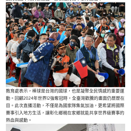
教育處表示，棒球是台灣的國球，也是凝聚全民情感的重要運
動。回顧2024年世界12強奪冠時，全臺灣歡騰的畫面仍歷歷在
目。此次直播活動，不僅是為國家隊集氣加油，更希望將國際
賽事引入地方生活，讓彰化鄉親在家鄉就能共享世界級賽事的
熱血與感動。