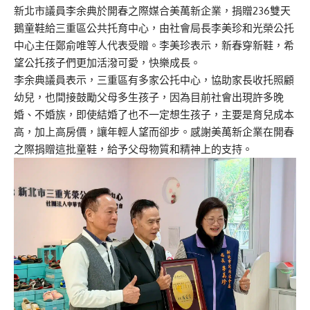
新北市議員李余典於開春之際媒合美萬新企業，捐贈236雙天
鵝童鞋給三重區公共托育中心，由社會局長李美珍和光榮公托
中心主任鄭俞唯等人代表受贈。李美珍表示，新春穿新鞋，希
望公托孩子們更加活潑可愛，快樂成長。
李余典議員表示，三重區有多家公托中心，協助家長收托照顧
幼兒，也間接鼓勵父母多生孩子，因為目前社會出現許多晚
婚、不婚族，即使結婚了也不一定想生孩子，主要是育兒成本
高，加上高房價，讓年輕人望而卻步。感謝美萬新企業在開春
之際捐贈這批童鞋，給予父母物質和精神上的支持。