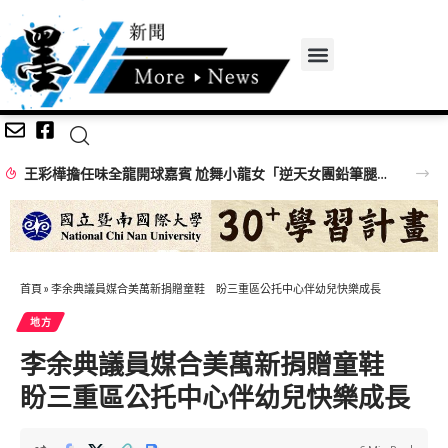
王彩樺擔任味全龍開球嘉賓 尬舞小龍女「逆天女團鉛筆腿」搶鏡
首頁
»
李余典議員媒合美萬新捐贈童鞋 盼三重區公托中心伴幼兒快樂成長
地方
李余典議員媒合美萬新捐贈童鞋
盼三重區公托中心伴幼兒快樂成長