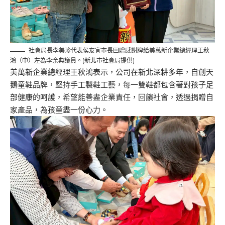
社會局長李美珍代表侯友宜市長回贈感謝牌給美萬新企業總經理王秋
鴻（中）左為李余典議員。(新北市社會局提供)
美萬新企業總經理王秋鴻表示，公司在新北深耕多年，自創天
鵝童鞋品牌，堅持手工製鞋工藝，每一雙鞋都包含著對孩子足
部健康的呵護，希望能善盡企業責任，回饋社會，透過捐贈自
家產品，為孩童盡一份心力。