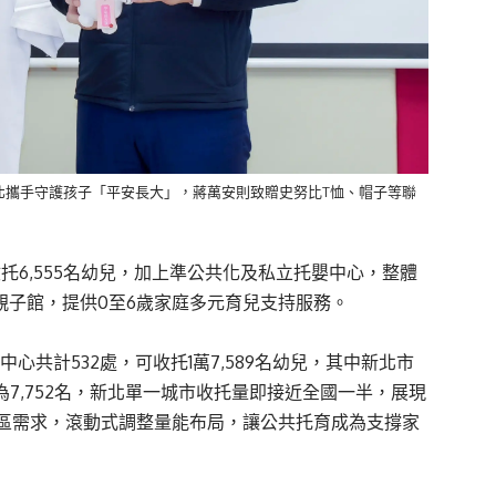
北攜手守護孩子「平安長大」，蔣萬安則致贈史努比T恤、帽子等聯
托6,555名幼兒，加上準公共化及私立托嬰中心，整體
附設親子館，提供0至6歲家庭多元育兒支持服務。
中心共計532處，可收托1萬7,589名幼兒，其中新北市
計為7,752名，新北單一城市收托量即接近全國一半，展現
區需求，滾動式調整量能布局，讓公共托育成為支撐家