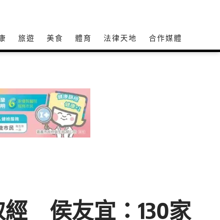
康
旅遊
美食
體育
法律天地
合作媒體
經 侯友宜：130家