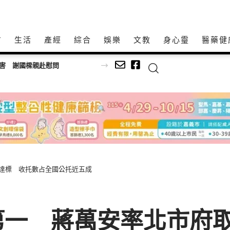
方
生活
產經
綜合
娛樂
文教
身心𩆜
醫藥健
受害 謝國樑親赴慰問
家達標 收托數占全國公托近五成
一 蔣萬安率北市府取