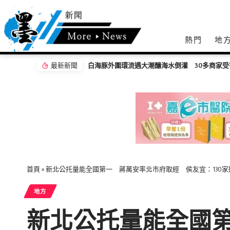
熱門
地
最新新聞
白海豚外圍環流遇大潮釀海水倒灌 30多商家
首頁
»
新北公托量能全國第一 蔣萬安率北市府取經 侯友宜：130
地方
新北公托量能全國第