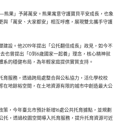
—熊果」予蔣萬安。熊果寓意守護寶貝平安成長，也象
更與「萬安、大家都安」相互呼應，展現雙北攜手守護
建設。他2019年提出「公托翻倍成長」政見，如今不
過去也曾提出「0到6歲國家一起養」理念，核心精神就
體系的穩健布局，為年輕家庭提供實質支持。
托育服務，透過跨局處整合與公私協力，活化學校校
等在地餘裕空間，在土地資源有限的城市中創造最大公
政策，今年臺北市預計新增16處公共托育據點，並規劃
置公托，透過校園空間導入托育服務，提升托育資源可近