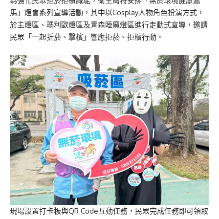
為強化民眾拒菸拒檳識能，衛生局特安排「無菸環境健康嘉
馬」燈會系列宣導活動，其中以Cosplay人物角色扮演方式，
於主燈區、瑪利歐燈區及青森睡魔燈區進行走動式宣導，邀請
民眾「一起折菸、擊檳」響應拒菸、拒檳行動。
現場設置打卡板與QR Code互動任務，民眾完成任務即可領取