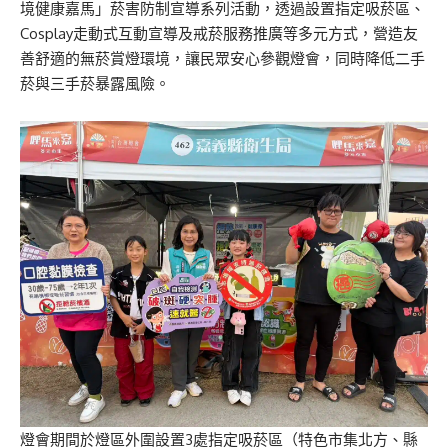
境健康嘉馬」菸害防制宣導系列活動，透過設置指定吸菸區、
Cosplay走動式互動宣導及戒菸服務推廣等多元方式，營造友
善舒適的無菸賞燈環境，讓民眾安心參觀燈會，同時降低二手
菸與三手菸暴露風險。
燈會期間於燈區外圍設置3處指定吸菸區（特色市集北方、縣