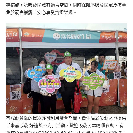
導措施，讓吸菸民眾有適當空間，同時保障不吸菸民眾及孩童
免於菸害暴露，安心享受賞燈樂趣。
有戒菸意願的民眾亦可利用燈會期間，衛生局於吸菸區也提供
「來嘉戒菸 好禮獎不完」活動，歡迎吸菸民眾踴躍參與，或
撥打免費戒菸專線0800-63-63-63，由專業人員提供戒菸諮詢