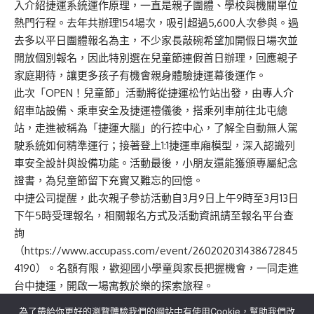
入介紹捷運系統運作原理，一直是親子團體、學校與機關單位
熱門行程。去年共辦理154場次，吸引超過5,600人次參與。過
去多以平日團體報名為主，不少家長敲碗希望加開假日場次並
開放個別報名，因此特別選在兒童節連假首日辦理，回應親子
家庭期待，讓更多孩子有機會親身體驗捷運幕後運作。
此次「OPEN！兒童節」活動將從捷運松竹站出發，由專人介
紹車站設備、乘車安全及捷運禮儀後，搭乘列車前往北屯總
站，走進被稱為「捷運大腦」的行控中心，了解全自動無人駕
駛系統如何精準運行；接著登上1:1捷運車廂模型，深入認識列
車安全設計與設備功能。活動最後，小朋友還能獲頒專屬紀念
證書，為兒童節留下充實又難忘的回憶。
中捷公司提醒，此次親子參訪活動自3月9日上午9時至3月13日
下午5時受理報名，相關報名方式及活動資訊請至報名平台查
詢
（
https://www.accupass.com/event/260202031438672845
4190
）。名額有限，歡迎國小學童與家長把握機會，一同走進
台中捷運，開啟一場寓教於樂的探索旅程。
為了帶給你更好的瀏覽體驗我們的網站中有使用Cookie，幫助我們改