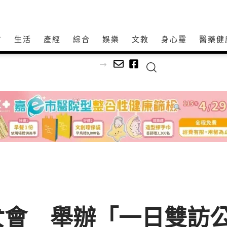
方
生活
產經
綜合
娛樂
文教
身心𩆜
醫藥健
語宣導深入原鄉部落
女會 舉辦「一日雙訪