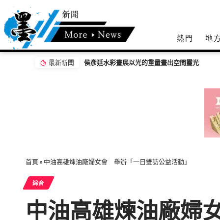
熱門
地
最新新聞
信義分局跨域整備2026城鎮韌性演習 布農族
首頁
»
中油高雄煉油廠婦女會 舉辦「一日雙訪公益活動」
綜合
中油高雄煉油廠婦