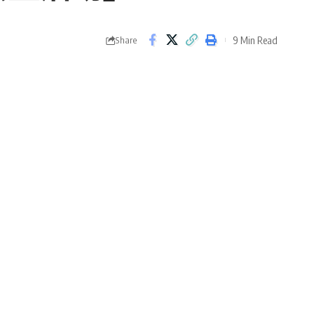
9 Min Read
Share