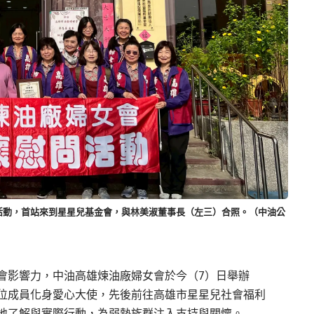
活動，首站來到星星兒基金會，與林美淑董事長（左三）合照。（中油公
會影響力，中油高雄煉油廠婦女會於今（7）日舉辦
位成員化身愛心大使，先後前往高雄市星星兒社會福利
地了解與實際行動，為弱勢族群注入支持與關懷。