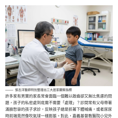
張志洋醫師特別整理出三大居家觀察指標
許多家有男寶的家長常會面臨一個難以啟齒卻又無比焦慮的問
題，孩子的私密處到底需不需要「處理」？診間常有父母帶著
滿臉愁容的孩子求診，反映孩子總是抓著下體喊痛，或者尿尿
時前端竟然像吹氣球一樣膨脹。對此，嘉義基督教醫院小兒外