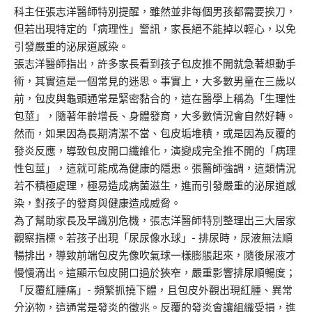
科主任張志洋醫師特別提醒，雖然並非每個男孩都需要挨刀，
但若出現特定的「病理性」警訊，家長絕不能掉以輕心，以免
引發嚴重的泌尿道感染。
張志洋醫師指出，許多家長看到孩子包皮推不開就急著想動手
術，其實這是一個常見的迷思。事實上，大多數男童在三歲以
前，包皮與龜頭通常是緊密黏合的，這在醫學上稱為「生理性
包莖」，隨著年齡增長、身體發育，大多數情況會自然好轉。
然而，如果因為長期清潔不當、包皮垢堆積，或是因為反覆的
發炎反應，導致包皮開口纖維化，演變成完全推不開的「病理
性包莖」，這就可能成為健康的隱患。張醫師強調，這類情況
若不積極處理，極易造成病菌滋生，進而引發嚴重的泌尿道感
染，對孩子的發育與健康造成威脅。
為了幫助家長及早識別危機，張志洋醫師特別整理出三大居家
觀察指標。若孩子出現「尿尿像水球」- 排尿時，尿液無法順
暢排出，導致前端包皮先像吹氣球一樣膨脹起來，隨後尿液才
慢慢滴出。這顯示包皮開口過於狹窄，嚴重影響排尿順暢度；
「反覆紅腫痛」- 頻繁抓撓下體，且包皮外觀出現紅腫、異常
分泌物，這通常是發炎的徵兆。反覆的發炎會讓組織受損，進