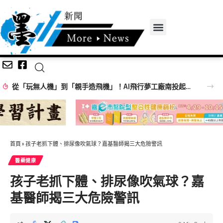
人機」到「親手造飛機」！AI飛行夢工廠南投起飛 30位小小飛行員組裝科技夢
首頁
»
孩子老抓下體、排尿像吹氣球？嘉基醫師揭三大危險警訊
醫藥健康
孩子老抓下體、排尿像吹氣球？嘉
基醫師揭三大危險警訊