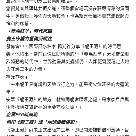
宣說的《施一切眾生安樂陀羅尼》。
悠揚梵音與頌鉢共振交織，讓整個會場沉浸在莊嚴清淨的氛圍
中，象徵龍王護佑與天地和合，也為新書發佈揭開充滿祝願與
祥和的序幕。
「赤馬紅羊」時代來臨
龍王守護力量備受關注
發佈會中，國際風水名家 楊光祚分享《龍王藏》的時代意
義。他指出，當前正值民間所稱的**「赤馬紅羊」天地能量劇
烈轉動的時代**，世界動盪與災變頻仍，人類更需要穩定大地
與守護眾生的力量。
楊光祚表示：
「主水龍王具有調和天地五行之力，能平衡火氣旺盛的大運流
年。
安奉《龍王藏》的地方，就如同龍宮匯聚之處，是家家戶戶與
企業機構安鎮祈福的重要守護法寶。」
企業ESG新典範
倡印《龍王藏》成「地球級績優股」
《龍王藏》尚未正式出版前三年，即已開始推動倡印流通，目