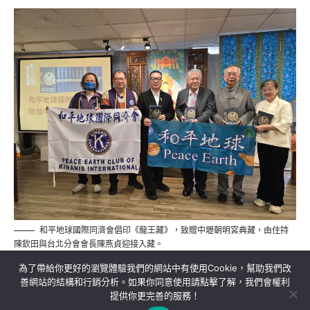
和平地球國際同濟會倡印《龍王藏》，致贈中壢朝明宮典藏，由住持
陳欽田與台北分會會長陳燕貞迎接入藏。
為了帶給你更好的瀏覽體驗我們的網站中有使用Cookie，幫助我們改
善網站的結構和行銷分析。如果你同意使用請點擊了解，我們會權利
提供你更完善的服務！
關於我們
隱私權政策
聯絡我們