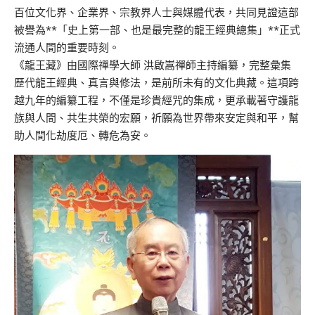
百位文化界、企業界、宗教界人士與媒體代表，共同見證這部
被譽為**「史上第一部、也是最完整的龍王經典總集」**正式
流通人間的重要時刻。
《龍王藏》由國際禪學大師 洪啟嵩禪師主持編纂，完整彙集
歷代龍王經典、真言與修法，是前所未有的文化典藏。這項跨
越九年的編纂工程，不僅是珍貴經咒的集成，更承載著守護龍
族與人間、共生共榮的宏願，祈願為世界帶來安定與和平，幫
助人間化劫度厄、轉危為安。