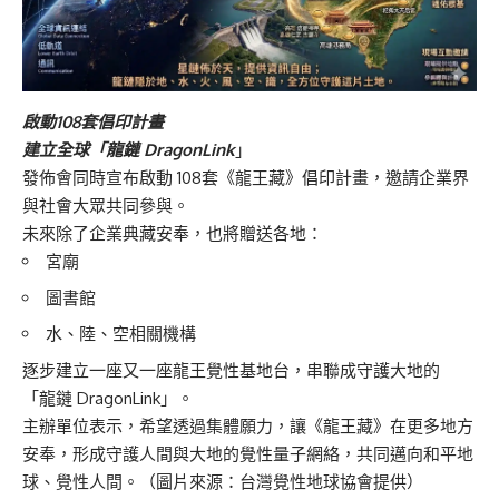
啟動108套倡印計畫
建立全球「龍鏈 DragonLink
」
發佈會同時宣布啟動 108套《龍王藏》倡印計畫，邀請企業界
與社會大眾共同參與。
未來除了企業典藏安奉，也將贈送各地：
宮廟
圖書館
水、陸、空相關機構
逐步建立一座又一座龍王覺性基地台，串聯成守護大地的
「龍鏈 DragonLink」。
主辦單位表示，希望透過集體願力，讓《龍王藏》在更多地方
安奉，形成守護人間與大地的覺性量子網絡，共同邁向和平地
球、覺性人間。（圖片來源：台灣覺性地球協會提供）