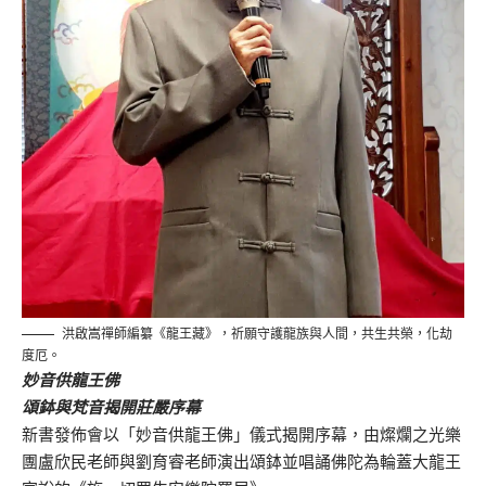
洪啟嵩禪師編纂《龍王藏》，祈願守護龍族與人間，共生共榮，化劫
度厄。
妙音供龍王佛
頌鉢與梵音揭開莊嚴序幕
新書發佈會以「妙音供龍王佛」儀式揭開序幕，由燦爛之光樂
團盧欣民老師與劉育睿老師演出頌鉢並唱誦佛陀為輪蓋大龍王