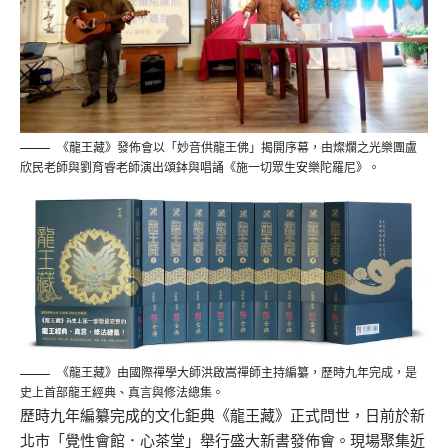
《龍王藏》發佈會以「妙音供龍王佛」揭開序幕，由燦爛之光樂團盧
欣民老師與劉育睿老師演出頌鉢與唱誦《施一切眾生安樂陀羅尼》。
《龍王藏》由國際禪學大師洪啟嵩禪師主持編纂，歷時九年完成，是
史上首部龍王經典、真言與修法總集。
歷時九年編纂完成的文化鉅典《龍王藏》正式問世，日前於新
北市「覺性會館．心茶堂」舉行盛大新書發佈會。現場聚集近