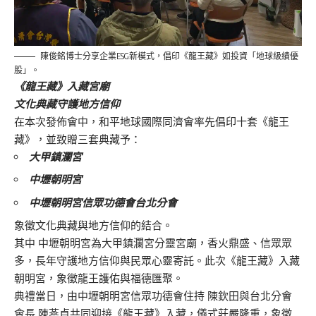
陳俊銘博士分享企業ESG新模式，倡印《龍王藏》如投資「地球級績優
股」。
《龍王藏》入藏宮廟
文化典藏守護地方信仰
在本次發佈會中，和平地球國際同濟會率先倡印十套《龍王
藏》，並致贈三套典藏予：
大甲鎮瀾宮
中壢朝明宮
中壢朝明宮信眾功德會台北分會
象徵文化典藏與地方信仰的結合。
其中 中壢朝明宮為大甲鎮瀾宮分靈宮廟，香火鼎盛、信眾眾
多，長年守護地方信仰與民眾心靈寄託。此次《龍王藏》入藏
朝明宮，象徵龍王護佑與福德匯聚。
典禮當日，由中壢朝明宮信眾功德會住持 陳欽田與台北分會
會長 陳燕貞共同迎接《龍王藏》入藏，儀式莊嚴隆重，象徵