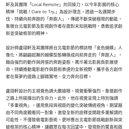
軒及其團隊「Local Remote」共同操刀，以今年影展的核心
精神「挑戰！Dare to Try.」為設計理念，透過一名邁開步
伐、持續向前奔跑的「奔跑人」，傳遞不斷突破極限的動能，
象徵台北電影節及影視創作者在面對未知挑戰時，勇敢追求創
新並突破框架的精神。
設計師盧翊軒及其團隊將台北電影節的標誌物「金色蝴蝶」人
像化，將翩翩起舞的蝴蝶型態轉換成向前奔走的「奔跑人」，
藉由強烈的動作與誇張的奔跑姿態，寓示著北影肩負影展使
命，持續推動電影創作與藝術表達的全新視野，攜手各方創作
者在築夢的道路上腳踏實地、全力奔向目標。
盧翊軒設計的主視覺色調大膽搶眼，視覺衝擊強烈，象徵創作
之路上所碰撞出的生命力。此外，他在視覺呈現上特別強調
「多重視角」，運用焦段與視距的變化突破傳統視角，期望藉
由不同角度觀看同一對象，激發全新的詮釋並開啟多重解讀的
可能性，不僅致敬電影藝術，更呼應台北電影節挑戰創新與突
破框架的核心精神，讓觀眾在每次回望中，發現新的驚喜和啟