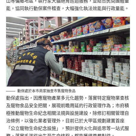
山等偏鄉地區，執行家犬貓絕育巡迴服務，並結合民間團體量
能，協同執行動保案件稽查，大幅強化執法效能與行政量能。
動保處於本市商家抽查市售寵物食品
動保處指出，因應寵物產業多元化趨勢，落實特定寵物業查核
及寵物食品安全把關，展現前瞻周延的行政管理作為；市府積
極推動寵物生命紀念相關法規與設施建設，除修訂相關管理自
治條例，以強化業者管理外，目前已於大甲區規劃建置首座
「公立寵物生命紀念設施」，預計提供火化與追思等一站式服
務，落實毛孩從出生至生命終程，都能獲得尊嚴對待。