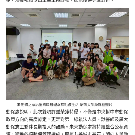
於動物之家后里園區辦理幸福毛孩生活-培訓犬訓練課程照片
動保處說明，此次雙項評鑑榮獲特優，不僅是中央對中市動保
政策方向的高度肯定，更是對第一線執法人員、獸醫師及廣大
動保志工夥伴長期投入的鼓勵。未來動保處將持續整合公私資
源，精進各項動保管理措施，厚植友善城市基石，朝向人與動