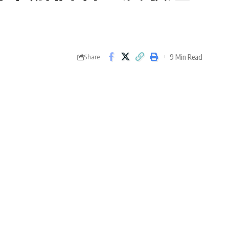
9 Min Read
Share