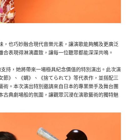
味，也巧妙融合現代音樂元素，讓演歌能夠觸及更廣泛
離合表現得淋漓盡致，讓每一位聽眾都能深深共鳴。
迷的支持，她將帶來一場極具紀念價值的特別演出。此次演
女節》、《蜩》、《捨てられて》等代表作，並搭配三
藝術。本次演出特別邀請來自日本的專業樂手及舞台團
本古典劇場般的氛圍，讓觀眾沉浸在演歌藝術的獨特魅