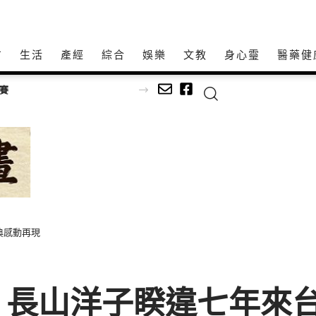
方
生活
產經
綜合
娛樂
文教
身心𩆜
醫藥健
典感動再現
！長山洋子睽違七年來