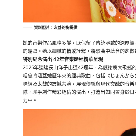
資料照片：友善的狗提供
她的音樂作品風格多變，既保留了傳統演歌的深厚韻
的聽眾。她以細膩的情感詮釋，將歌曲中蘊含的悲歡
特別紀念演出 42年音樂歷程精華呈現
2025年適逢長山洋子出道42週年，為感謝廣大歌
唱會將涵蓋她歷年來的經典歌曲，包括《じょんから
味線及太鼓的震撼共演，展現傳統與現代交融的音樂
隊，聯手創作精彩絕倫的演出，打造出如同置身於日
力中。