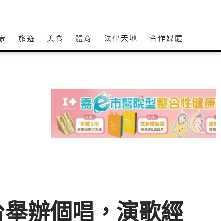
康
旅遊
美食
體育
法律天地
合作媒體
台舉辦個唱，演歌經