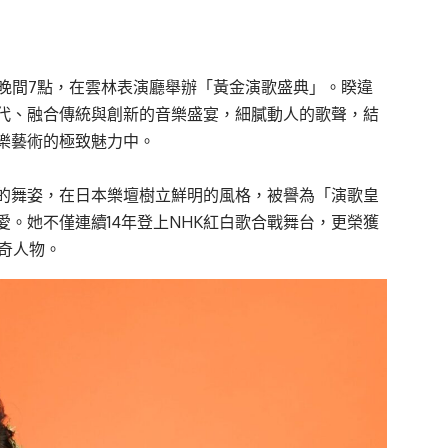
六）晚間7點，在雲林表演廳舉辦「黃金演歌盛典」。睽違
代、融合傳統與創新的音樂盛宴，細膩動人的歌聲，結
樂藝術的極致魅力中。
的舞姿，在日本樂壇樹立鮮明的風格，被譽為「演歌皇
。她不僅連續14年登上NHK紅白歌合戰舞台，更榮獲
奇人物。