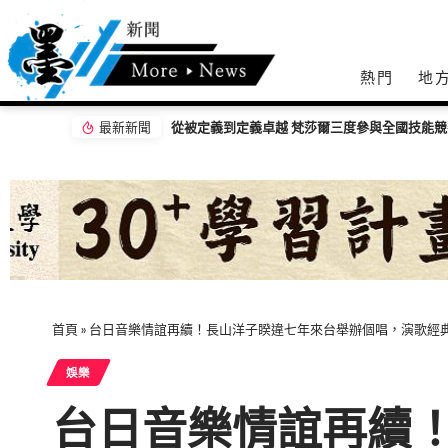
熱門
地
最新新聞
宜蘭3歲童疑遭母親男友施暴 生父報警驗傷
首頁
»
台日音樂情誼再續！長山洋子睽違七年來台舉辦個唱，演歌經
娛樂
台日音樂情誼再續