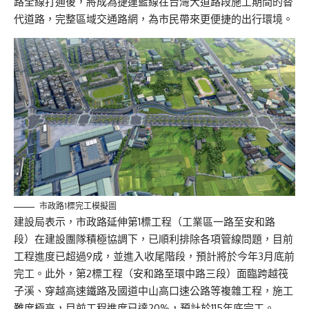
路全線打通後，將成為捷運藍線在台灣大道路段施工期間的替
代道路，完整區域交通路網，為市民帶來更便捷的出行環境。
市政路1標完工模擬圖
建設局表示，市政路延伸第1標工程（工業區一路至安和路
段）在建設團隊積極協調下，已順利排除各項管線問題，目前
工程進度已超過9成，並進入收尾階段，預計將於今年3月底前
完工。此外，第2標工程（安和路至環中路三段）面臨跨越筏
子溪、穿越高速鐵路及國道中山高口速公路等複雜工程，施工
難度極高，目前工程進度已達20%，預計於115年底完工。