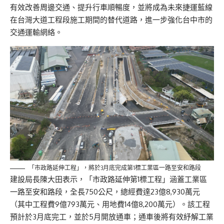
有效改善周邊交通、提升行車順暢度，並將成為未來捷運藍線
在台灣大道工程段施工期間的替代道路，進一步強化台中市的
交通運輸網絡。
「市政路延伸工程」，將於3月底完成第1標工業區一路至安和路段
建設局長陳大田表示，「市政路延伸第1標工程」涵蓋工業區
一路至安和路段，全長750公尺，總經費達23億8,930萬元
（其中工程費9億793萬元、用地費14億8,200萬元）。該工程
預計於3月底完工，並於5月開放通車；通車後將有效紓解工業