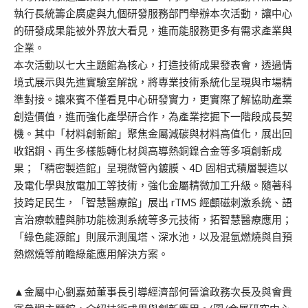
執行長統籌企廣處與九個研發服務部門舉辦本次活動，讓中心
的研發成果能被外界放大看見，進而能服務更多有需求產業與
企業。
本次活動以七大主題館為核心，打造技術成果發表會，透過情
境式展示與先進實驗室解說，將專業技術系統化呈現與市場精
準對接。讓來賓不僅看見中心研發實力，更實際了解協助產業
創造價值，進而強化產學研合作，為產業挖掘下一階段成長契
機。其中「材料創新館」聚焦金屬減碳與材料高值化，展出回
收鋁銅、再生多樣態轉化材與高導熱銅鎳合金等多項創新成
果；「精密製造館」呈現微管內鍍膜、4D 固相式積層製造以
及電化學與放電加工等技術，強化金屬精微加工升級。隨著科
技跨足民生，「智慧醫療館」展出 rTMS 經顱磁刺激系統、語
言治療軟體與肺功能檢測系統等多元技術，拓智慧醫療應用；
「綠色能源館」則展示測風塔、深水池，以及混氫燃燒與自預
熱燃燒等前瞻綠能應用解決方案。
▲金屬中心劉嘉茹董事長引導經濟部何晉滄政務次長及與會貴