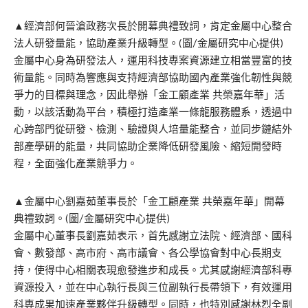
▲經濟部何晉滄政務次長於開幕典禮致詞，肯定金屬中心整合
法人研發量能，協助產業升級轉型。(圖/金屬研究中心提供)
金屬中心身為研發法人，運用科技專案資源建立相當豐富的技
術量能。同時為響應與支持經濟部協助國內產業強化韌性與競
爭力的目標與理念，因此舉辦「金工顧產業 共榮嘉年華」活
動，以該活動為平台，積極打造產業一條龍服務體系，透過中
心跨部門從研發、檢測、驗證與人培量能整合，並同步鏈結外
部產學研的能量，共同協助企業降低研發風險、縮短開發時
程，全面強化產業競爭力。
▲金屬中心劉嘉茹董事長於「金工顧產業 共榮嘉年華」開幕
典禮致詞。(圖/金屬研究中心提供)
金屬中心董事長劉嘉茹表示，首先感謝立法院、經濟部、國科
會、數發部、高市府、高市議會、各公學協會對中心長期支
持，使得中心相關表現愈發進步和成長。尤其感謝經濟部科專
資源投入，並在中心執行長與三位副執行長帶領下，有效運用
科專成果加速產業夥伴升級轉型。同時，也特別感謝林烈全副