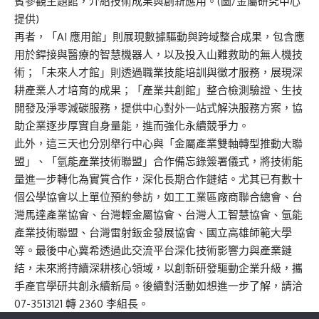
賓參觀主題館，介紹技術成果與創新應用。(圖/金屬研究中心
提供)
再者，「AI 應用館」則展現數據驅動與跨域整合成果，包含應
用於銲接與醫療的智慧機器人，以及投入山難救助的無人機技
術；「未來人才館」則透過職業技能培訓與徵才服務，展現深
耕產業人才培育的成果；「產業共創館」整合檢測驗證、生技
開發及淨零減碳服務，提供中心對外一站式解決服務方案，協
助企業逐步厚實自身量能，進而強化永續競爭力。
此外，這三天也分別舉行中心與「金屬產業雙軸轉型推動大聯
盟」、「氫能產業技術聯盟」合作備忘錄簽署儀式，將技術能
量進一步轉化為實質合作，深化長期合作鏈結。尤其已有數十
個公學協會以上單位預約參訪，如工工業區廠商聯合總會、台
灣馬達產業協會、台灣輕金屬協會、台灣人工智慧協會、氫能
產業技術聯盟、台灣雷射鈑金發展協會、國立高雄師範大學
等。最後中心冀希透過此交流平台深化技術影響力與產業鏈
結，未來將持續深耕核心領域，以創新研發驅動企業升級，攜
手產官學研共創永續新局。後續對活動如想進一步了解，請洽
07-3513121 轉 2360 李組長。