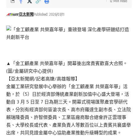
12 Min Read
亞太新聞
Published: 2026/03/11
▲「金工顧產業 共榮嘉年華」開幕後出席貴賓歡喜大合照。
(圖/金屬研究中心提供)
【亞太新聞網/記者高婕/高雄報導】
金屬工業研究發展中心舉辦的「金工顧產業 共榮嘉年華」活
動，於（5）日於經濟部傳統產業創新加值中心盛大登場，活
動自 3 月 5 日至 7 日為期三天。開幕式現場匯聚產官學研代
表，分別有經濟部何晉滄次長、高市府羅達生副市長、立法院
賴瑞隆委員、許智傑委員、工業區廠商聯合總會許正雲理事
長、大學校長或代表、產業負責人等數百位以上貴賓共襄盛舉
出席，共同見證金屬中心協助產業推動升級轉型的成果。