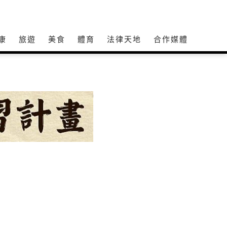
康
旅遊
美食
體育
法律天地
合作媒體