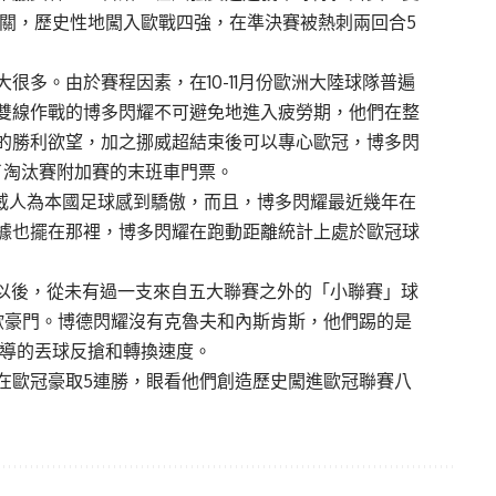
過關，歷史性地闖入歐戰四強，在準決賽被熱刺兩回合5
很多。由於賽程因素，在10-11月份歐洲大陸球隊普遍
雙線作戰的博多閃耀不可避免地進入疲勞期，他們在整
的勝利欲望，加之挪威超結束後可以專心歐冠，博多閃
了淘汰賽附加賽的末班車門票。
挪威人為本國足球感到驕傲，而且，博多閃耀最近幾年在
據也擺在那裡，博多閃耀在跑動距離統計上處於歐冠球
蘭以後，從未有過一支來自五大聯賽之外的「小聯賽」球
歐豪門。博德閃耀沒有克魯夫和內斯肯斯，他們踢的是
宣導的丟球反搶和轉換速度。
在歐冠豪取5連勝，眼看他們創造歷史闖進歐冠聯賽八