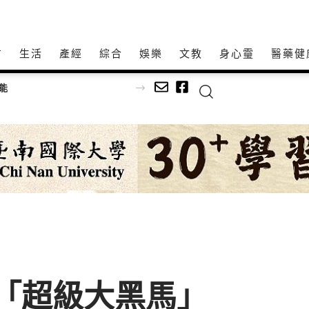
方
生活
產經
綜合
娛樂
文教
身心𩆜
醫藥健
能
「超級大黑馬」