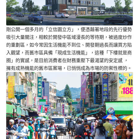
剛公開一個多月的「立信園立方」，便憑藉著地段的先行優勢
吸引大量關注，相較於開發中區域漫長的等待期，被過度炒作
的重劃區，如今常因生活機能不到位、開發期過長而讓買方陷
入觀望，而舊市區具備「現成生活機能」，這種「下樓就是商
圈」的實感，是目前消費者在財務重壓下最渴望的安定感 ，
擁有成熟機能的舊市區案場，已悄悄成為市場的防禦性標的。