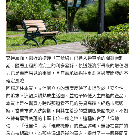
交通層面，鄰近的捷運「三鶯線」已進入通車前的關鍵衝刺
期，隨著工程即將完工的利多發酵，軌道經濟所帶來的增值潛
力已是顯而易見的事實，且無需承擔過往重劃區過度開發的不
確定風險 。
回歸居住本質，立信園立方的熱度反映了市場對於「安全性」
的追求。這類深耕熟成生活圈、並給予極低入主門檻的產品，
本質上是在幫買方跨越那道看不見的房貸高牆。經過市場觀
察，當房市進入洗牌期，與其在荒涼的重劃區豪賭未來，不如
在擁有厚實底蘊的市區卡位一席之地，這種結合了「低總
價」、「低自備」與「現成機能」的產品邏輯，無疑在當前的
房市拉鋸戰中，為那些渴望靠岸的買方，提供了一座既穩固又