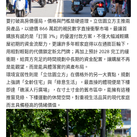
要打破高房價僵局，價格與門檻是硬道理。立信園立方主推兩
房產品，以總價 866 萬起的親民數字直接衝擊市場。最讓首
購族有感的是「訂簽 3%」的優渥付款方案，不僅大幅減輕購
屋初期的資金流壓力，更讓許多年輕家庭得以在通膨巨輪下，
用相對輕鬆的代價鎖定新北門牌；再加上預計 2028 完工的緩
衝期，給買方充足的時間規劃中長期的資金配置，讓購屋不再
是能觀望，而是能具體落實的資產布局。
環境宜居性則是「立信園立方」在價格外的另一大賣點，規劃
上強調「全齡住宅」與「綠意生活」，最直接的體現便是下樓
即達「礁溪人行廣場」，在寸土寸金的舊市區中，能擁有這種
推窗見綠、下樓運動的休閒空間，對重視生活品質的現代家庭
而言具備極高的情緒價值。