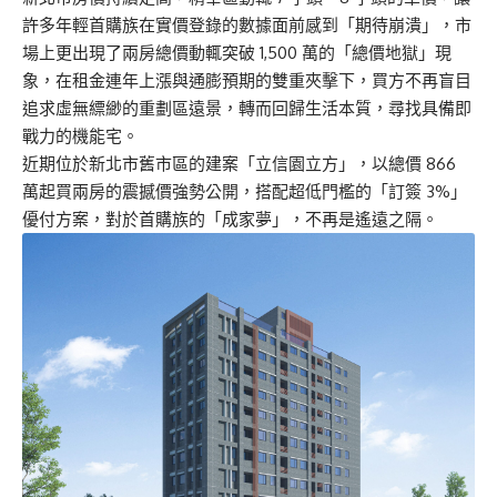
許多年輕首購族在實價登錄的數據面前感到「期待崩潰」，市
場上更出現了兩房總價動輒突破 1,500 萬的「總價地獄」現
象，在租金連年上漲與通膨預期的雙重夾擊下，買方不再盲目
追求虛無縹緲的重劃區遠景，轉而回歸生活本質，尋找具備即
戰力的機能宅。
近期位於新北市舊市區的建案「立信園立方」，以總價 866
萬起買兩房的震撼價強勢公開，搭配超低門檻的「訂簽 3%」
優付方案，對於首購族的「成家夢」，不再是遙遠之隔。