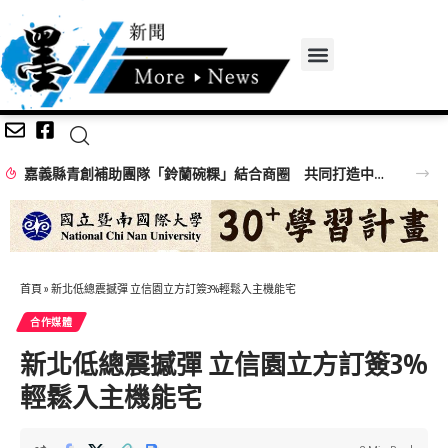
嘉義縣青創補助團隊「鈴蘭碗粿」結合商圈 共同打造中埔美食中繼站
首頁
»
新北低總震撼彈 立信園立方訂簽3%輕鬆入主機能宅
合作媒體
新北低總震撼彈 立信園立方訂簽3%
輕鬆入主機能宅