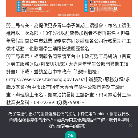
勞工局補充，為提供更多青年學子暑期工讀機會，每名工讀生
進用以一次為限，113年(含)以前曾參加過者不得再報名。但每
年暑假期間台中市就業服務處亦同步辦理各公司行號暑期打工
徵才活動，也歡迎學生踴躍投遞履歷報名。
勞工局表示，相關報名簡章請至台中市政府勞工局網站（首頁
＞勞工服務＞就/創業與訓練＞大專青年學生公部門暑期工讀
計畫）下載，並請至台中市政府「服務e櫃檯」
(https://eservices.taichung.gov.tw/)/申辦服務/服務分類/求
職及就業/台中市政府114年大專青年學生公部門暑期工讀計
畫，辦理線上報名。如需洽詢暑期工讀計畫，也可電洽勞工局
就業安全科，04-22289111分機35600。
為了帶給你更好的瀏覽體驗我們的網站中有使用Cookie，幫助我們改
善網站的結構和行銷分析。如果你同意使用請點擊了解，我們會權利
提供你更完善的服務！
關於我們
隱私權政策
聯絡我們
Ok