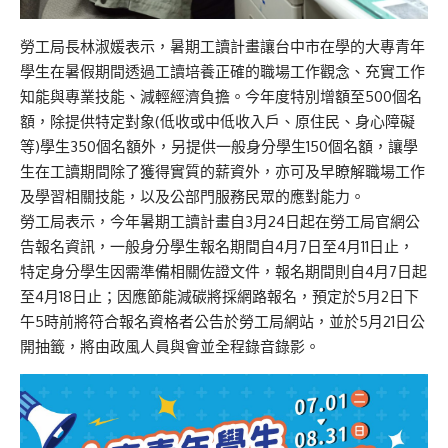
勞工局長林淑媛表示，暑期工讀計畫讓台中市在學的大專青年
學生在暑假期間透過工讀培養正確的職場工作觀念、充實工作
知能與專業技能、減輕經濟負擔。今年度特別增額至500個名
額，除提供特定對象(低收或中低收入戶、原住民、身心障礙
等)學生350個名額外，另提供一般身分學生150個名額，讓學
生在工讀期間除了獲得實質的薪資外，亦可及早瞭解職場工作
及學習相關技能，以及公部門服務民眾的應對能力。
勞工局表示，今年暑期工讀計畫自3月24日起在勞工局官網公
告報名資訊，一般身分學生報名期間自4月7日至4月11日止，
特定身分學生因需準備相關佐證文件，報名期間則自4月7日起
至4月18日止；因應節能減碳將採網路報名，預定於5月2日下
午5時前將符合報名資格者公告於勞工局網站，並於5月21日公
開抽籤，將由政風人員與會並全程錄音錄影。