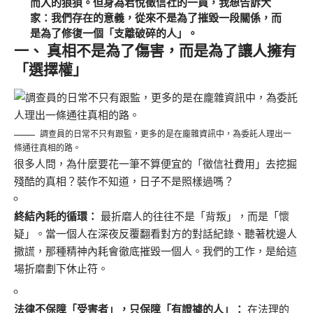
而入的狼狽。但身為君悅徵信社的一員，我想告訴大
家：我們存在的意義，從來不是為了摧毀一段關係，而
是為了修復一個「支離破碎的人」。
一、 真相不是為了傷害，而是為了讓人擁有
「選擇權」
調查員的日常不只有跟監，更多的是在龐雜資訊中，為委託人理出一
條通往真相的路。
很多人問，為什麼要花一筆不算便宜的「徵信社費用」去挖掘
殘酷的真相？裝作不知道，日子不是照樣過嗎？
終結內耗的循環：
最折磨人的往往不是「背叛」，而是「懷
疑」。當一個人在深夜反覆翻看對方的對話紀錄、聽著枕邊人
撒謊，那種精神內耗會徹底摧毀一個人。我們的工作，是給這
場折磨劃下休止符。
法律不保障「受害者」，只保障「有證據的人」：
在法理的