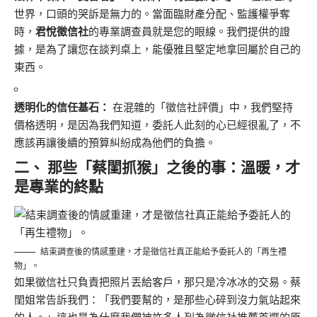
世界，口頭的哭訴是無力的。當面臨財產分配、監護權爭奪
時，
君悅徵信社
的專業調查員就是您的眼線。我們提供的證
據，是為了讓您在談判桌上，能優雅且堅定地拿回屬於自己的
東西。
透明化的信任基石：
在混雜的「徵信社評價」中，我們堅持
價格透明，是因為我們知道，委託人此刻的心已經很亂了，不
應該再讓後續的預算糾紛成為他們的負擔。
二、 那些「蔡閨抓猴」之後的事：溫暖，才
是專業的終點
結束調查後的情感重建，才是徵信社真正能給予委託人的「再生禮
物」。
如果徵信社只負責把照片丟給客戶，那只是冷冰冰的交易。蔡
閨姐常告訴我們：「我們要幫的，是那些心碎到沒力氣站起來