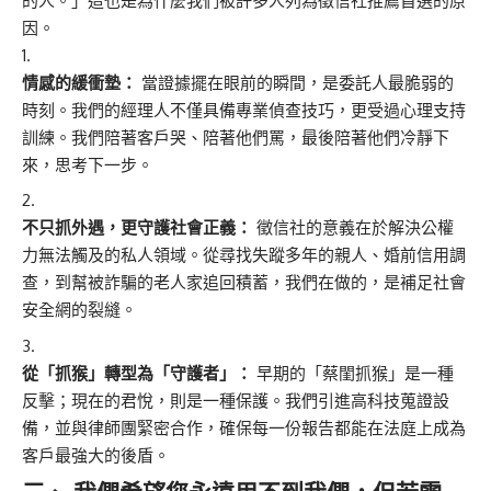
的人。」這也是為什麼我們被許多人列為徵信社推薦首選的原
因。
情感的緩衝墊：
當證據擺在眼前的瞬間，是委託人最脆弱的
時刻。我們的經理人不僅具備專業偵查技巧，更受過心理支持
訓練。我們陪著客戶哭、陪著他們罵，最後陪著他們冷靜下
來，思考下一步。
不只抓外遇，更守護社會正義：
徵信社的意義在於解決公權
力無法觸及的私人領域。從尋找失蹤多年的親人、婚前信用調
查，到幫被詐騙的老人家追回積蓄，我們在做的，是補足社會
安全網的裂縫。
從「抓猴」轉型為「守護者」：
早期的「蔡閨抓猴」是一種
反擊；現在的君悅，則是一種保護。我們引進高科技蒐證設
備，並與律師團緊密合作，確保每一份報告都能在法庭上成為
客戶最強大的後盾。