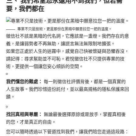
三、 我們希望您永遠用不到我們，但若需
要，我們都在
專業不只是技術，更是那份在黑暗中願意拉您一把的溫度。
徵信社不該是黑暗的代名詞，它應該是一盞燈。我們存在的意
義，是讓弱勢者不再無助，讓謊言無法無限制地擴張。
如果您正處於人生的迷霧中，感覺自己快被懷疑與恐懼吞沒，
請記得：尋求幫助並不可恥。君悅徵信社不只提供專業的技
術，更提供一個讓您安心傾訴的空間。
我們懂您的難處：
每一則徵信社評價背後，都是一個真實的
人生故事。我們珍惜這份託付，並以最高規格的隱私保護來回
饋。
找回真相與尊嚴：
無論最後選擇原諒或是放手，掌握真相後
的您，才是真正的自由。
您可以隨時透過以下管道找到我們，讓我們陪您走過這段路：