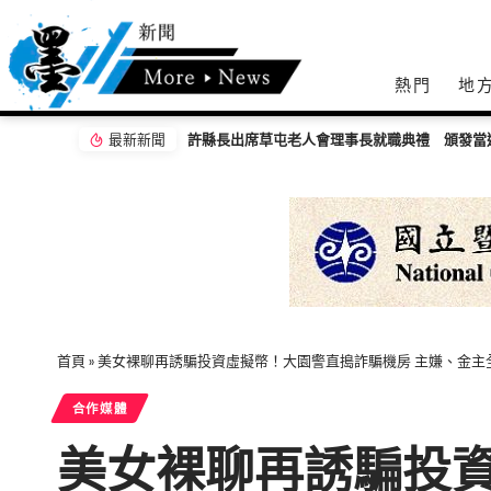
熱門
地
最新新聞
領200萬裝修房屋 警方細問識破詐騙話術
首頁
»
美女裸聊再誘騙投資虛擬幣！大園警直搗詐騙機房 主嫌、金主
合作媒體
美女裸聊再誘騙投資