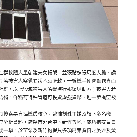
社群軟體大量創建美女帳號，並張貼多張尺度大膽、誘
；若被害人察覺異狀不願匯款，一線機手便會顯露真面
社群，以此毀滅被害人名譽進行報復與勒索；被害人若
話術，佯稱有特殊管道可投資虛擬貨幣，進一步掏空被
持搜索票直搗機房核心，逮捕劉姓主嫌及旗下多名機
位分析資料，跨縣市赴台中、新竹等地，成功拘提負責
後一擊，於苗栗及新竹拘提具多項刑案資料之吳姓及黃