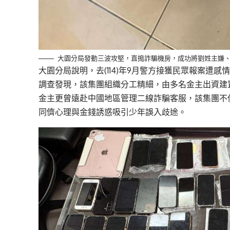
大園分局發動三波攻堅，直搗詐騙機房，成功將劉姓主嫌、
大園分局說明，去(114)年9月警方接獲民眾報案遭
調查發現，該集團組織分工精細，由多名金主出資建
金主更曾遠赴中國地區管理二線詐騙客服，該集團不
同儕心理與金錢誘惑吸引少年誤入歧途。