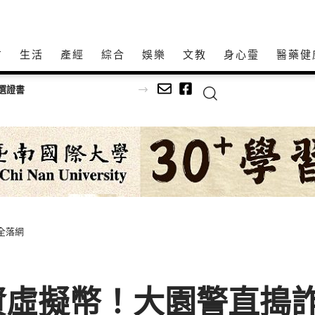
方
生活
產經
綜合
娛樂
文教
身心𩆜
醫藥健
全落網
虛擬幣！大園警直搗詐