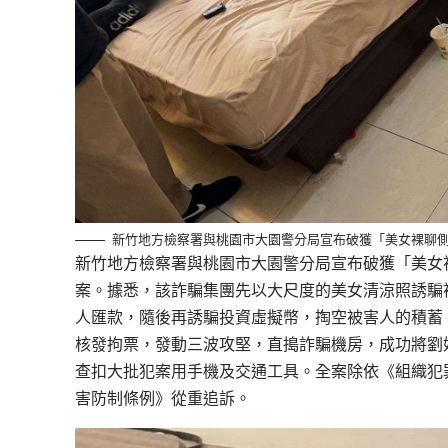
新竹地方檢察署與桃園市大園警分局宣布破獲「美女裸聊
新竹地方檢察署與桃園市大園警分局宣布破獲「美女
案。據悉，該詐騙集團先以大尺度的美女清涼照誘騙
人匯款，隨後再誘騙投資虛擬幣，掏空被害人的積蓄
核發拘票，發動三波攻堅，直搗詐騙機房，成功將劉姓
查扣大批犯案用手機及交通工具。全案除依《組織犯
害防制條例》從重追訴。