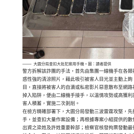
大園分局查扣大批犯案用手機。圖：讀者提供
警方拆解該詐團的手法，首先由集團一線機手在各類
惑性強的清涼照片，藉此吸引被害人目光並主動上鉤
目，直接將被害人的自瀆或私密影片惡意散布至網路
掉入陷阱，便由二線機手接手，以溫情攻勢或高獲利
害人積蓄，實施二次剝削。
在檢方精確部署下，大園分局發動三波雷霆攻堅，先
手，並查扣大量作案設備；再根據專案小組提供的數
出資之梁姓及許姓重要幹部；檢察官核發拘票發動最