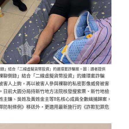
側錄」結合「二線虛擬貨幣投資」的連環套詐騙案。圖：讀者提供
裸聊側錄」結合「二線虛擬貨幣投資」的連環套詐騙
被害人上鉤，再以被害人參與裸聊的私密影像威脅被害
。日前大園分局持新竹地方法院核發搜索票、新竹地檢
主嫌、吳姓及黃姓金主等11名核心成員全數緝捕歸案，
罪防制條例》移送外，更適用最新施行的《詐欺犯罪危