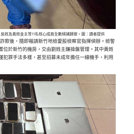
吳姓及黃姓金主等11名核心成員全數緝捕歸案。圖：讀者提供
感情詐欺後，隨即報請新竹地檢愛股檢察官指揮偵辦。檢警
置位於新竹的機房，交由劉姓主嫌操盤管理。其中黃姓
僅犯罪手法多樣，甚至招募未成年擔任一線機手，利用