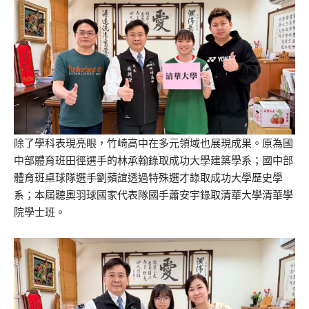
除了學科表現亮眼，竹崎高中在多元領域也展現成果。原為國
中部體育班田徑選手的林承翰錄取成功大學建築學系；國中部
體育班桌球隊選手劉蘋誼透過特殊選才錄取成功大學歷史學
系；本屆聽奧羽球國家代表隊國手蕭安宇錄取清華大學清華學
院學士班。