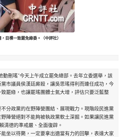
調，目標一致罷免綠委。（中評社）
動刪瑤”今天上午成立罷免總部。去年立委選舉，該
新黨市議員侯漢廷廝殺，讓吳思瑤得利而連任成功，今
一致罷綠，也讓罷瑤團體士氣大增，評估只要泛藍整
要不分政黨的在野陣營團結、展現戰力。現階段民進黨
在野陣營絕對不能夠被執政黨軟土深掘。如果讓民進黨
賴清德的準戒嚴、全面復辟。
不能坐以待斃，一定要拿出適當有力的回擊，表達大家