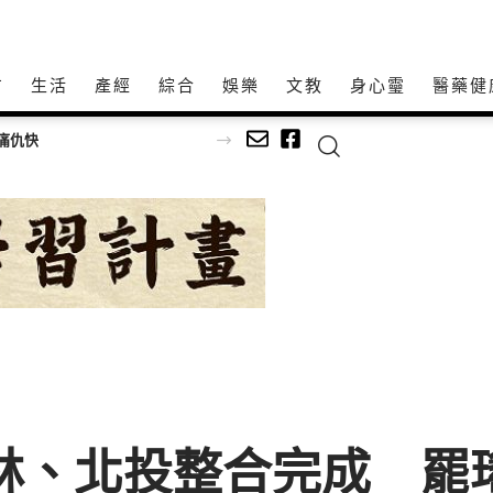
方
生活
產經
綜合
娛樂
文教
身心𩆜
醫藥健
太祖慈善會參與高雄茶、咖啡暨食品展 讓公益被更多人看見 讓愛心走進每個需要的角落
士林、北投整合完成 