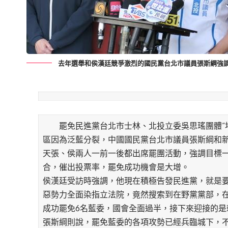
去年選舉和侯漢廷競爭激烈的國民黨台北市議員張斯綱強
罷免民進黨台北市士林、北投立委吳思瑤團體“地
區因為泛藍分裂，中國國民黨台北市議員張斯綱和
天張、侯兩人一前一後都出席罷團活動，強調目標
合，催出投票率，罷免成功機會是大增。
侯漢廷受訪時強調，他現在積極告發民進黨，就是
惡勢力全面染指立法院，竟然搜索到在野黨黨部，
成功罷免6名藍委，國會全面過半，接下來迎接的是
張斯綱則說，罷免藍委的各項攻勢已經兵臨城下，