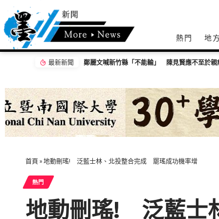
熱門
地
最新新聞
首頁
»
地動刪瑤! 泛藍士林、北投整合完成 罷瑤成功機率增
熱門
地動刪瑤! 泛藍