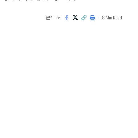
8 Min Read
Share