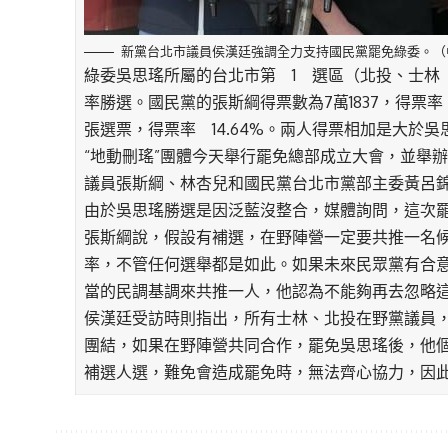
新黨台北市議員侯漢廷強調全力支持國民黨罷免綠委。（
綠委吳思瑤所屬的台北市第 1 選區（北投、士林 13
率勝選。國民黨的張斯綱得票數為7萬1837，得票率
張選票，得票率 14.64%。兩人得票相加是大於
“地動刪瑤”團體今天舉行罷免總部成立大會，並舉
議員張斯綱、林杏兒和國民黨台北市黨部主委黃呂
由於吳思瑤勝選是因泛藍沒整合，媒體詢問，這次
張斯綱說，假設有補選，在野陣營一定要共推一名
率，不管任何選舉都是如此。如果未來民眾黨有合
當的民調基調來共推一人，他認為不能夠再去忽略
侯漢廷受訪時則指出，所有士林、北投在野黨議員
團結，如果在野陣營共同合作，罷免吳思瑤後，他
補選人選，難免會造成罷免時，無法齊心協力，因