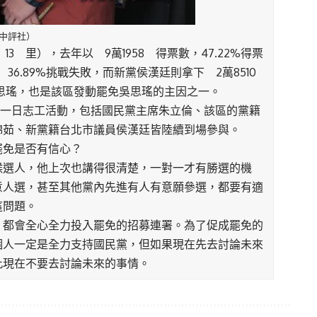
中評社）
 里），去年以 9萬1958 得票數，47.22%得票
 36.89%挑戰失敗，而新黨侯漢廷則拿下 2萬8510
吳思瑤，也是該區發動罷免吳思瑤的主因之一。
辦一日志工活動，包括國民黨主席朱立倫、該區的黨籍
錦茹、新黨籍台北市議員侯漢廷皆陸續到場參與。
罷免是否有信心？
候選人，他上次也講得很清楚，一對一才有勝選的機
意人選，甚至其他黨內先進有人有意願參選，都要有適
這問題。
，都會全心全力投入罷免的招募連署。為了促成罷免的
個人一定是全力支持國民黨，但如果現在先去討論未來
此現在不要去討論未來的事情。