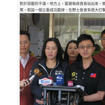
對於惡罷的不滿。地方上，藍營執政首長站出來，
寒，假設一個立委成功罷掉，在野士氣會有很大打