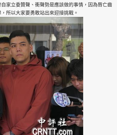
替自家
立委贊聲、衝聲勢是應該做的事情，因為唇亡齒
擊，所以大家要勇敢站出來迎接挑戰。