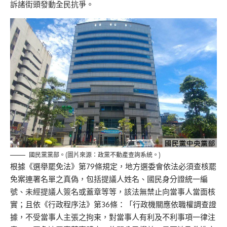
訴諸街頭發動全民抗爭。
國民黨黨部。(圖片來源：政黨不動產查詢系統。)
根據《選舉罷免法》第79條規定，地方選委會依法必須查核罷
免案連署名單之真偽，包括提議人姓名、國民身分證統一編
號、未經提議人簽名或蓋章等等，該法無禁止向當事人當面核
實；且依《行政程序法》第36條：「行政機關應依職權調查證
據，不受當事人主張之拘束，對當事人有利及不利事項一律注