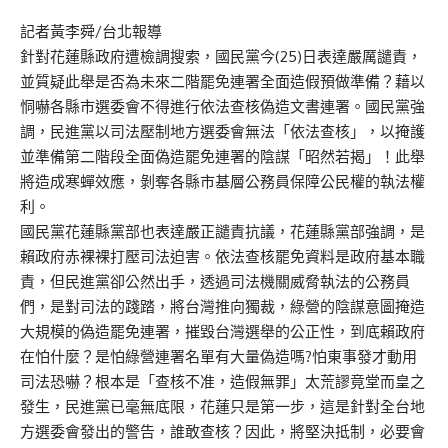
記者黃李舜/台北報導
針對花蓮縣政府遭檢調搜索，國民黨今(25)日表達嚴厲譴責，
並質疑此舉是否為未來二階罷免連署全面造假預做準備？藉以
恫嚇各縣市選委會不得進行依法查核偽造文書連署。國民黨強
調，民進黨以司法壓制地方選委會無法「依法查核」，以掩護
並準備第二階段全面偽造罷免連署的陰謀「昭然若揭」！此舉
將造成寒蟬效應，剝奪各縣市基層公務員保障公民權的執法權
利。
國民黨花蓮縣黨部也表達嚴正譴責抗議，花蓮縣黨部強調，是
賴政府赤裸裸打壓司法迫害。依法查核罷免資料是政府基本職
責，但民進黨卻公然出手，透過司法機關威脅執法的公務員
們，是對司法的踐踏，將台灣推向獨裁，綠營的陰謀意圖掩造
大規模的偽造罷免連署，摧毀台灣選舉的公正性，到底賴政府
在怕什麼？是怕綠營連署名單有大量偽造嗎?怕東事發才動用
司法恐嚇？根本是「查核不准，造假無罪」太荒謬竟堂而皇之
發生，民進黨已毫無底限，花蓮只是第一步，這是針對全台地
方選委會發出的警告，誰敢查核？因此，將堅決抵制，必要會