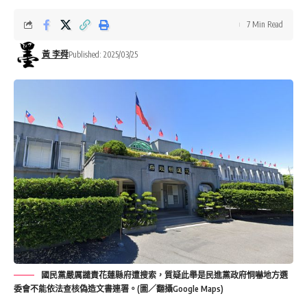
7 Min Read
黃 李舜
Published: 2025/03/25
國民黨嚴厲譴責花蓮縣府遭搜索，質疑此舉是民進黨政府恫嚇地方選
委會不能依法查核偽造文書連署。(圖／翻攝Google Maps)