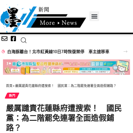
白海豚離台！北市紅黃線10日7時恢復禁停 車主速移車
首頁
»
嚴厲譴責花蓮縣府遭搜索！ 國民黨：為二階罷免連署全面造假鋪路？
熱門
嚴厲譴責花蓮縣府遭搜索！ 國民
黨：為二階罷免連署全面造假鋪
路？