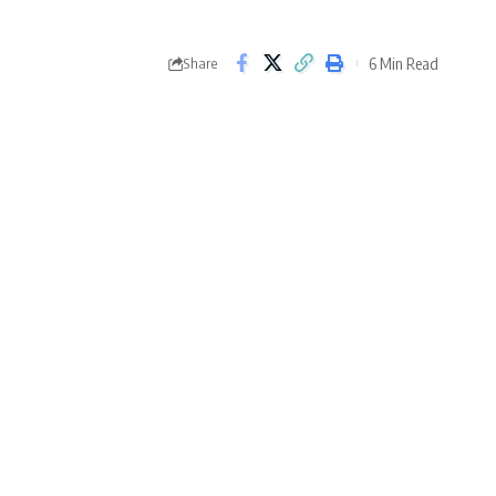
6 Min Read
Share