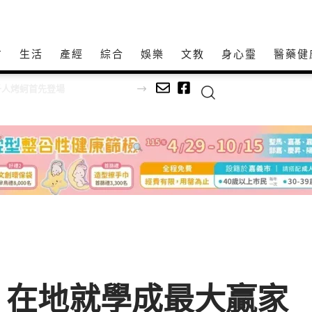
方
生活
產經
綜合
娛樂
文教
身心𩆜
醫藥健
烤蚵首先登場
 在地就學成最大贏家