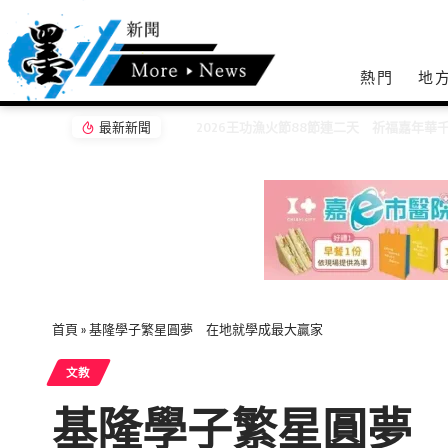
熱門
地
最新新聞
2026王功漁火節88節連二天 祈福嘉年華千人
首頁
»
基隆學子繁星圓夢 在地就學成最大贏家
文教
基隆學子繁星圓夢