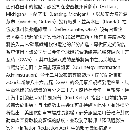
西州春田市的據點，該公司在密西根州荷蘭市（Holland,
Michigan）、蘭辛市（Lansing, Michigan），以及安大略省溫
莎市（Windsor, Ontario）設有廠房，並與本田（Honda）在
俄亥俄州傑弗遜維爾市（Jeffersonville, Ohio）設有合資企
業。樂金能源解決方案預計在2026年底前，所有北美廠區都
將投入其JF2磷酸鐵鋰軟包電池的部分產能，專供固定式儲能
系統使用。該公司計畫今年全球儲能電池總產能將突破六十吉
瓦時（GWh），其中超過八成的產能將集中在北美地區。
市場背景方面，美國能源資訊署（US Energy Information
Administration）今年二月公布的數據顯示，開發商計畫於
2026年新增八十六吉瓦（GW）的公用事業規模發電容量，其
中電池儲能佔總量的百分之二十八。路透社今年一月報導，通
用汽車副總裁庫爾特·凱爾蒂（Kurt Kelty）指出，目前儲能需
求遠大於供給，且此趨勢未來幾年可能持續。此外，有外媒分
析指出，美國電動車市場成長趨緩，部分原因是川普政府對電
動車產業採取較為審慎的態度，並取消了聯邦《降低通膨法
案》（Inflation Reduction Act）中的部分激勵措施。