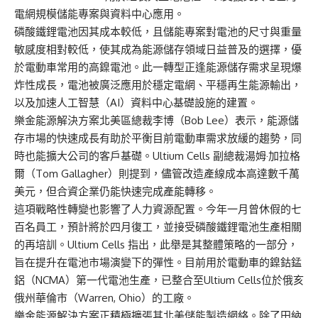
電網規模儲能專案與資料中心應用。
磷酸鐵鋰電池因其成本較低，且儲能專案對電池的尺寸與重量
敏感度相對較低，使其成為能源儲存領域日益普及的選擇，優
於電動車常用的高鎳電池。此一轉型正逢能源儲存需求呈現爆
炸性成長，電池被廣泛應用於穩定電網、平穩再生能源輸出，
以及加速人工智慧（AI）資料中心基礎設施的建置。
樂金能源解決方案北美區總裁李博（Bob Lee）表示，能源儲
存市場的快速成長有助於平衡目前電動車需求放緩的趨勢，同
時也能擴大公司的客戶基礎。Ultium Cells 副總裁湯姆·加拉格
爾（Tom Gallagher）則提到，儘管改造產線成本高達數千萬
美元，但合資企業仍能快速完成產能轉移。
這項戰略性轉變也影響了人力資源配置。今年一月曾休假的七
百名員工，預計將於四月復工，並接受磷酸鐵鋰電池生產相關
的再培訓。Ultium Cells 指出，此舉是其整體策略的一部分，
旨在提升在電池市場演變下的彈性。目前用於電動車的鎳鈷錳
鋁（NCMA）第一代電池生產，已整合至Ultium Cells位於俄亥
俄州華倫市（Warren, Ohio）的工廠。
樂金能源解決方案正積極擴張其北美儲能製造網絡。除了田納