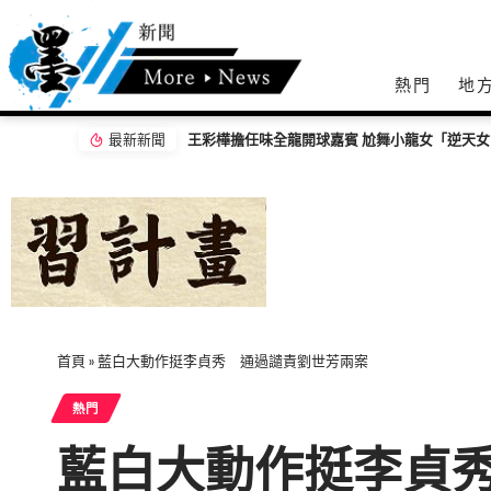
熱門
地
最新新聞
」搶鏡
【百工達人】 從音樂教育到生命陪伴 黛玉老
首頁
»
藍白大動作挺李貞秀 通過譴責劉世芳兩案
熱門
藍白大動作挺李貞