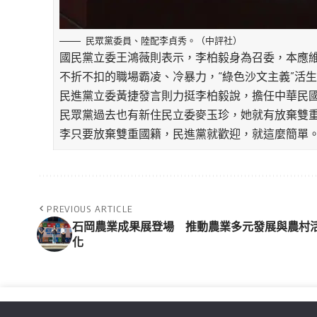
民眾黨委員、陸配李貞秀。（中評社）
國民黨立委王鴻薇則表示，李柏毅身為召委，本應
不折不扣的職場霸凌、冷暴力，“綠色沙文主義”活
民進黨立委黃捷發言則力挺李柏毅說，擔任中華民
民眾黨過去也有新住民立委麥玉珍，她就有放棄雙
李只要放棄雙重國籍，民進黨就歡迎，就這麼簡單
PREVIOUS ARTICLE
石岡農業成果展登場 推動農業多元發展與農村
化