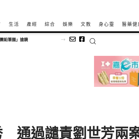
方
生活
產經
綜合
娛樂
文教
身心𩆜
醫藥健
師以生命經驗打造共學平台
秀 通過譴責劉世芳兩