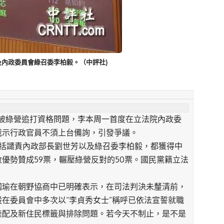
及內政委員會綠召委李柏毅。（中評社)
被綠營追打資格問題，李本周一首度在立法院內政委
裁示行政官員不須上台備詢，引發爭議。
包括譴責內政部長劉世芳以及綠召委李柏毅，都獲得中
優勢贊成59票，輾壓綠營反對的50票。國民黨籍立法
。
國瑜在朝野協商中已明確表示，在司法判決未釐清前，
在委員會中多次以“李貞秀女士”稱呼已依法宣誓就職
陸配及新住民標籤與排除問題。若今天不制止，是不是