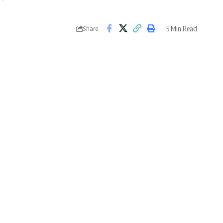
5 Min Read
Share