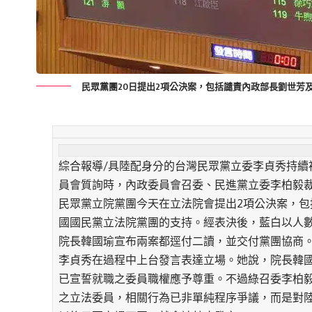
民眾黨團20日提出2項公決案，包括譴責內政部長劉世芳
綜合報導/具陸配身分的台灣民眾黨立委李貞秀持續
員會質詢時，內政委員會召委、民進黨立委李柏毅
民眾黨立院黨團今天在立法院會提出2項公決案，
國國民黨立法院黨團的支持。經表決後，藍白以人數
院長韓國瑜宣布兩案都逕付二讀，並交付黨團協商
李貞秀在過程中上台發言表達立場。她說，院長韓
已宣誓就職之委員職權應予尊重。不過綠召委李柏毅
之立法委員，相關行為已非單純程序爭議，而是對