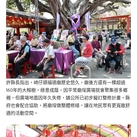
許縣長指出，崎仔頭福德廟歷史悠久，廟後方還有一棵超過
160年的大榕樹，綠意成蔭，因平常廟埕廣場就會聚集很多鄉
親，但廣場地面因年久失修，鎮公所已初步擬訂整修計畫，縣
府也會配合協助，將廟埕做整體修繕，讓在地民眾有更寬敞舒
適的活動空間。