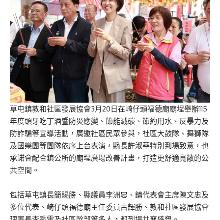
草屯鎮敦和社區發展協會3月20日在崎仔頭福德廟廟埕舉辦115
年度頭牙吃丁酒暨防災應變、節能減碳、節約用水、反暴力及
防詐騙等宣導活動，廣邀社區民眾參與，社區大鼓隊、舞獅隊
及國樂團等團隊依序上台表演，縣長許淑華特別到場致意，也
承諾會配合鎮公所的廟埕廣場改善計畫，打造更舒適寬敞的公
共空間。
包括草屯鎮長簡賜勝、縣議員李洲忠、鎮代表會主席陳文忠及
多位代表、崎仔頭福德廟主任委員古輝勝、敦和社區發展協會
理事長李秀雲及社區幹部等多人，都到場共襄盛舉。