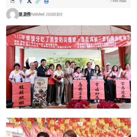
7 Min Read
張 游舜
Published: 2026/03/20