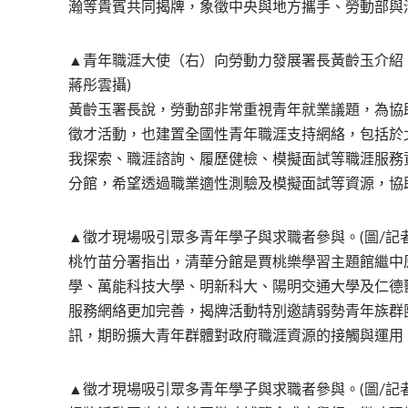
瀚等貴賓共同揭牌，象徵中央與地方攜手、勞動部與
▲青年職涯大使（右）向勞動力發展署長黃齡玉介紹
蔣彤雲攝)
黃齡玉署長說，勞動部非常重視青年就業議題，為協
徵才活動，也建置全國性青年職涯支持網絡，包括於
我探索、職涯諮詢、履歷健檢、模擬面試等職涯服務
分館，希望透過職業適性測驗及模擬面試等資源，協
▲徵才現場吸引眾多青年學子與求職者參與。(圖/記
桃竹苗分署指出，清華分館是賈桃樂學習主題館繼中
學、萬能科技大學、明新科大、陽明交通大學及仁德
服務網絡更加完善，揭牌活動特別邀請弱勢青年族群
訊，期盼擴大青年群體對政府職涯資源的接觸與運用
▲徵才現場吸引眾多青年學子與求職者參與。(圖/記