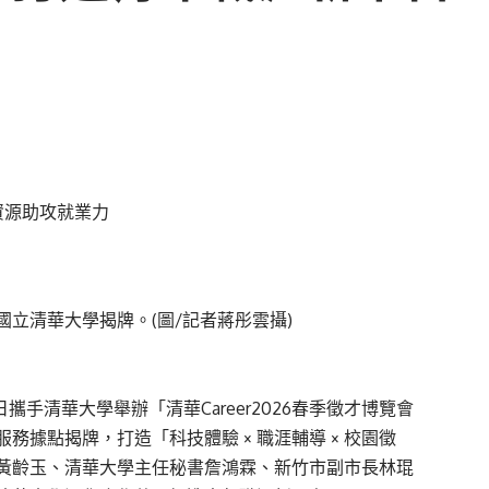
立清華大學揭牌。(圖/記者蔣彤雲攝)
手清華大學舉辦「清華Career2026春季徵才博覽會
據點揭牌，打造「科技體驗 × 職涯輔導 × 校園徵
黃齡玉、清華大學主任秘書詹鴻霖、新竹市副市長林琨