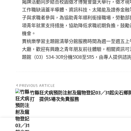
揭牌活動同步結合校園徵才博覽會盛大舉行，徵才現場
工作職缺涵蓋半導體、資訊科技、太陽能及證券金融
子與求職者參與，為協助青年順利銜接職場，勞動部
項青年就業支持措施，協助降低求職初期負擔，鼓勵
機會。
賈桃樂學習主題館清華分館服務時間為週一至週五上
大廳，歡迎有興趣之青年朋友前往體驗，相關資訊可洽校方電
題館（03）534-3011分機5108至5115，由專人提供諮
PREVIOUS ARTICLE
竹縣狂犬病預防注射及寵物登記03／31起尖石鄉
打 提供5場次免費服務