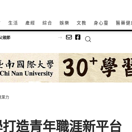
方
生活
產經
綜合
娛樂
文教
身心𩆜
醫藥健
父親節
就業力
學打造青年職涯新平台