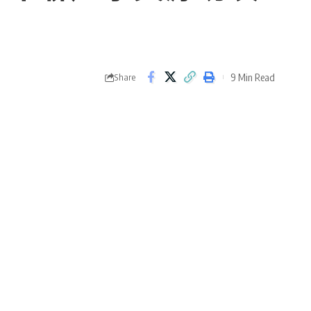
9 Min Read
Share