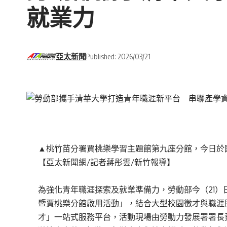
就業力
亞太新聞
Published: 2026/03/21
▲桃竹苗分署賈桃樂學習主題館第九座分館，今日於國
【亞太新聞網/記者蔣彤雲/新竹報導】
為強化青年職涯探索及就業準備力，勞動部今（21）日攜
暨賈桃樂分館啟用活動」，結合大型校園徵才與職涯服務
才」一站式服務平台，活動現場由勞動力發展署署長