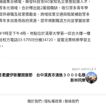
匯集台積電、聯發科技等160家知名企業進駐搶人才，
等多元領域，合計釋出逾2萬個職缺，吸引眾多青年學
提供尋職及就業獎勵金、跨域就業交通與租屋補助等多
青年多加善用政府資源，提早規劃職涯方向並掌握就業
午9時至下午4時，地點位於清華大學第一綜合大樓一樓
話03-5715131分機34720，或電洽賈桃樂學習主
詢。
NEXT ARTICLE
開
歡慶伊斯蘭開齋節 台中清真寺湧進３０００名穆
斯林同樂
關於我們
隱私權政策
聯絡我們