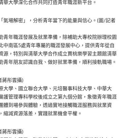
清華大學深化合作共同打造青年職涯新平台。
「氣場解密」，分析青年當下的能量與信心。(圖/記者
助青年職涯發展及就業準備，除補助大專校院辦理校園
北中南區5處青年專屬的職涯發展中心，提供青年從自
資源，特別與清華大學合作成立賈桃樂學習主題館清華
助青年朋友認識自我、做好就業準備，順利接軌職場。
者蔣彤雲攝)
原大學、國立聯合大學、元培醫事科技大學、中華大
醫護管理專科學校後成立之第九個分館，象徵青年職涯
團體到場參與體驗，透過實地接觸職涯服務與就業資
，縮減資源落差，實踐就業機會平權。
者蔣彤雲攝)