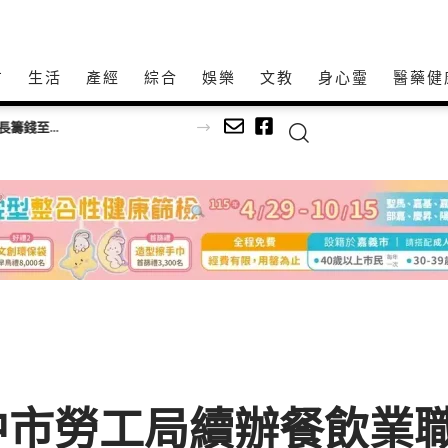
方
生活
產經
綜合
娛樂
文教
身心𩆜
醫藥健
日本房產交易如何降低資訊不對稱？FMI JAPAN李丹翔解析宅建士制度與重要事項說明
中市勞工局續辦餐飲業