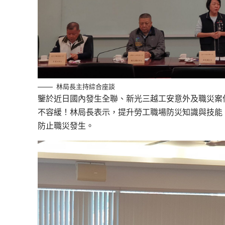
林局長主持綜合座談
鑒於近日國內發生全聯、新光三越工安意外及職災案
不容緩！林局長表示，提升勞工職場防災知識與技能
防止職災發生。