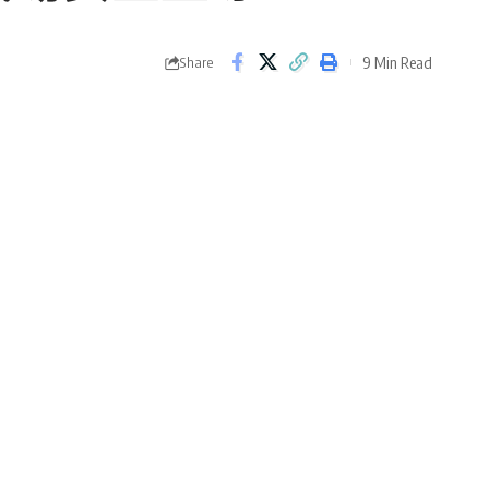
9 Min Read
Share