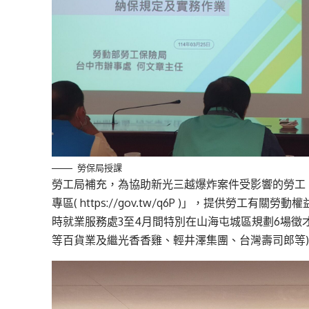
勞保局授課
勞工局補充，為協助新光三越爆炸案件受影響的勞工
專區(
https://gov.tw/q6P
)」，提供勞工有關勞動權
時就業服務處3至4月間特別在山海屯城區規劃6場徵才，邀請百
等百貨業及繼光香香雞、輕井澤集團、台灣壽司郎等) 