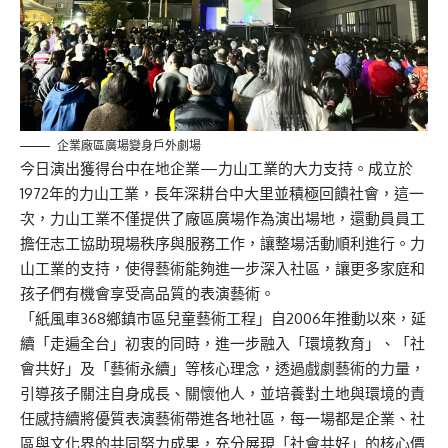
企業廠區廣場變身戶外劇場
今日演出獲得台中在地企業—力山工業的大力支持。成立於
1972年的力山工業，長年深耕台中大里並積極回饋社會，這一
次，力山工業不僅提供了廠區廣場作為演出場地，還動員員工
擔任志工協助現場秩序與服務工作，讓整場活動順利進行。力
山工業的支持，使得藝術能夠進一步深入社區，讓更多家庭和
孩子們有機會享受高品質的表演藝術。
「紙風車368鄉鎮市區兒童藝術工程」自2006年推動以來，延
續「走遍全台」初衷的同時，進一步融入「環境教育」、「社
會共好」及「藝術永續」等核心理念，透過戲劇藝術的力量，
引導孩子關注自身成長、關懷他人，並培養對土地與環境的責
任感持續將優質表演藝術帶進各地社區，每一場都是企業、社
區與文化界的共同努力成果，充分展現「社會共好」的核心價