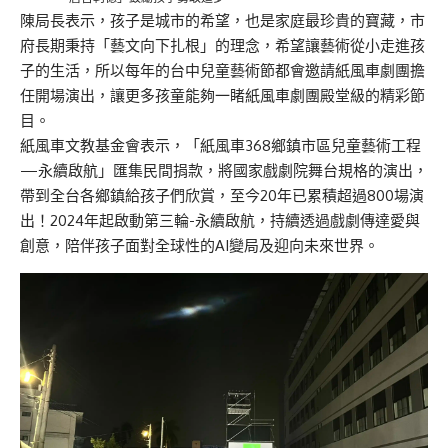
陳局長表示，孩子是城市的希望，也是家庭最珍貴的寶藏，市
府長期秉持「藝文向下扎根」的理念，希望讓藝術從小走進孩
子的生活，所以每年的台中兒童藝術節都會邀請紙風車劇團擔
任開場演出，讓更多孩童能夠一睹紙風車劇團殿堂級的精彩節
目。
紙風車文教基金會表示，「紙風車368鄉鎮市區兒童藝術工程
—永續啟航」匯集民間捐款，將國家戲劇院舞台規格的演出，
帶到全台各鄉鎮給孩子們欣賞，至今20年已累積超過800場演
出！2024年起啟動第三輪-永續啟航，持續透過戲劇傳達愛與
創意，陪伴孩子面對全球性的AI變局及迎向未來世界。