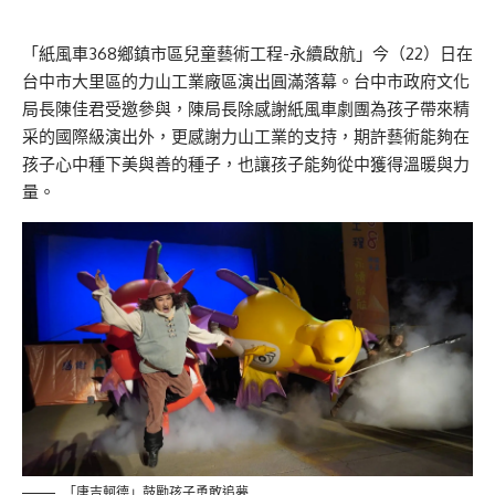
「紙風車368鄉鎮市區兒童藝術工程-永續啟航」今（22）日在
台中市大里區的力山工業廠區演出圓滿落幕。台中市政府文化
局長陳佳君受邀參與，陳局長除感謝紙風車劇團為孩子帶來精
采的國際級演出外，更感謝力山工業的支持，期許藝術能夠在
孩子心中種下美與善的種子，也讓孩子能夠從中獲得溫暖與力
量。
「唐吉軻德」鼓勵孩子勇敢追夢