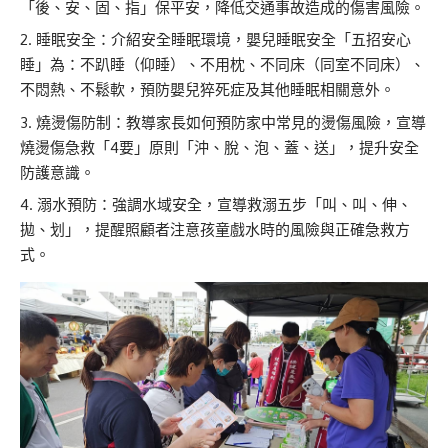
「後、安、固、指」保平安，降低交通事故造成的傷害風險。
睡眠安全：介紹安全睡眠環境，嬰兒睡眠安全「五招安心
睡」為：不趴睡（仰睡）、不用枕、不同床（同室不同床）、
不悶熱、不鬆軟，預防嬰兒猝死症及其他睡眠相關意外。
燒燙傷防制：教導家長如何預防家中常見的燙傷風險，宣導
燒燙傷急救「4要」原則「沖、脫、泡、蓋、送」，提升安全
防護意識。
溺水預防：強調水域安全，宣導救溺五步「叫、叫、伸、
拋、划」，提醒照顧者注意孩童戲水時的風險與正確急救方
式。