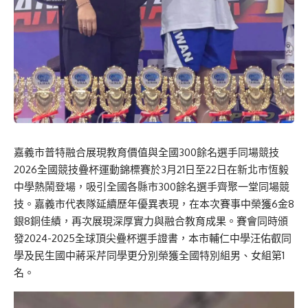
嘉義市普特融合展現教育價值與全國300餘名選手同場競技
2026全國競技疊杯運動錦標賽於3月21日至22日在新北市恆毅
中學熱鬧登場，吸引全國各縣市300餘名選手齊聚一堂同場競
技。嘉義市代表隊延續歷年優異表現，在本次賽事中榮獲6金8
銀8銅佳績，再次展現深厚實力與融合教育成果。賽會同時頒
發2024-2025全球頂尖疊杯選手證書，本市輔仁中學汪佑叡同
學及民生國中蔣采芹同學更分別榮獲全國特別組男、女組第1
名。