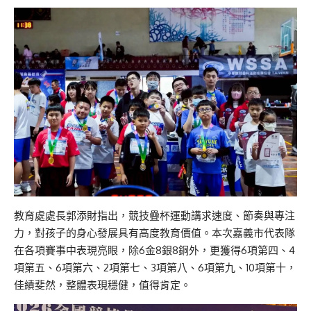
教育處處長郭添財指出，競技疊杯運動講求速度、節奏與專注
力，對孩子的身心發展具有高度教育價值。本次嘉義市代表隊
在各項賽事中表現亮眼，除6金8銀8銅外，更獲得6項第四、4
項第五、6項第六、2項第七、3項第八、6項第九、10項第十，
佳績斐然，整體表現穩健，值得肯定。