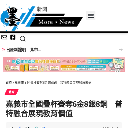
生活韌性就是社會韌性 海委會親子日結合演習進行
首頁
»
嘉義市全國疊杯賽奪6金8銀8銅 普特融合展現教育價值
體育
嘉義市全國疊杯賽奪6金8銀8銅 普
特融合展現教育價值