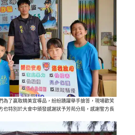
們為了贏取精美宣導品，紛紛踴躍舉手搶答，現場歡笑
方也特別於大會中頒發感謝狀予芳苑分局，感謝警方長