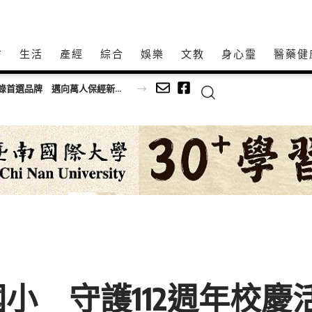
方
生活
產經
綜合
娛樂
文教
身心𩆜
醫藥健
持20家社福機構
小 守護112週年校慶