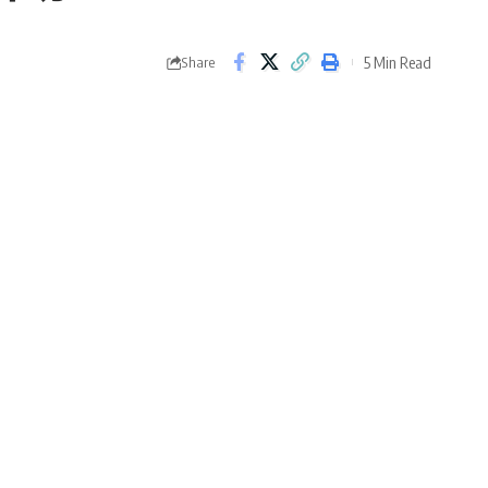
5 Min Read
Share