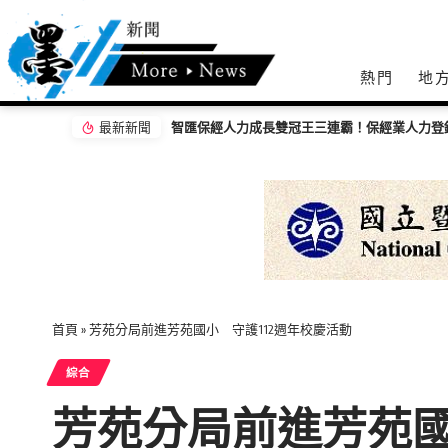
熱門
地
最新新聞
智匯保經人力成長雙冠王三連霸！保經業人力登錄首選品牌 邁向萬人保經新里程
從經貿到公益 IEAT 80週年攜手募272萬元支
首頁
»
芳苑分局前進芳苑國小 守護112週年校慶活動
綜合
芳苑分局前進芳苑國