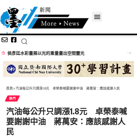
侯彥廷水彩畫展以光的重量畫出空間靈光
首頁
»
汽油每公升只調漲1.8元 卓榮泰喊要謝謝中油 蔣萬安：應該感謝人民
熱門
汽油每公升只調漲1.8元 卓榮泰喊
要謝謝中油 蔣萬安：應該感謝人
民