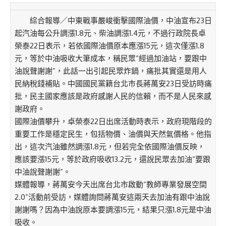
綜合報導／中東戰事嚴峻衝擊國際油價，中油宣布23日
起汽油每公升調漲1.8元、柴油調漲1.4元，不過行政院長卓
榮泰22日表示，若依國際油價原本應漲15元，這次僅漲1.8
元，等於中油吸收大筆成本，稱民眾“經過加油站，要跟中
油說聲謝謝”，此話一出引起民眾炸鍋，痛批其實還是用人
民納稅錢補貼。中國國民黨籍台北市長蔣萬安23日受訪時痛
批，民主國家應該是政府感謝人民的信賴，而不是人民來感
謝政府。
國際油價攀升，卓榮泰22日出席活動時表示，政府現階段的
重要工作是穩定民生，包括物價、油價與天然氣價格。他指
出，這次汽油雖然調漲1.8元，但若完全依國際油價反映，
應該要漲15元，等於政府吸收13.2元，還說民眾去加油“要跟
中油說聲謝謝”。
媒體報導，蔣萬安今天出席台北市啟動“教師專業發展空間
2.0”活動前受訪，媒體詢問蔣萬安這兩天去加油有跟中油說
謝謝嗎？因為中油說原本要調漲15元，結果只漲1.8元是中油
吸收。