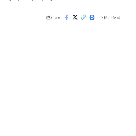
5 Min Read
Share