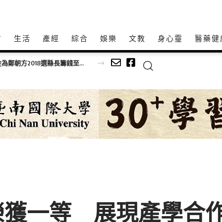
方
生活
產經
綜合
娛樂
文教
身心𩆜
醫藥健
日本房產交易如何降低資訊不對稱？FMI JAPAN李丹翔解析宅建士制度與重要事項說明
榮獲一等 展現產學合