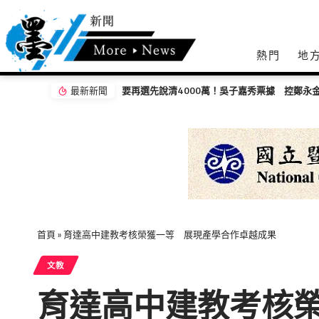
熱門
地
最新新聞
要再選先說清4000萬！吳子嘉秀票據 控鄭永金為鄭朝方2018選縣長籌錢至今未還
首頁
»
育達高中建教考核榮獲一等 展現產學合作卓越成果
文教
育達高中建教考核