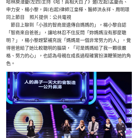
哈林庾澄慶(左四)主持《哈！真相大白了》邀(左起)孟慶而、
申力安、楊小黎，與(右起)律師江皇樺、醫師洪永祥、周明璟
同上節目 照片提供：公共電視
節目上聊到「小孩的智商是遺傳自媽媽的」，楊小黎自認
「智商來自爸爸」，讓哈林忍不住反問「妳媽媽沒有那麼聰
明？」，楊小黎趕緊補充說「媽媽是一個非常努力的人」，覺
得爸爸給了她比較聰明的腦袋，「可是媽媽給了我一顆很嚴
格、努力的心」，也認為母親在成長過程確實扮演鞭策她的角
色。