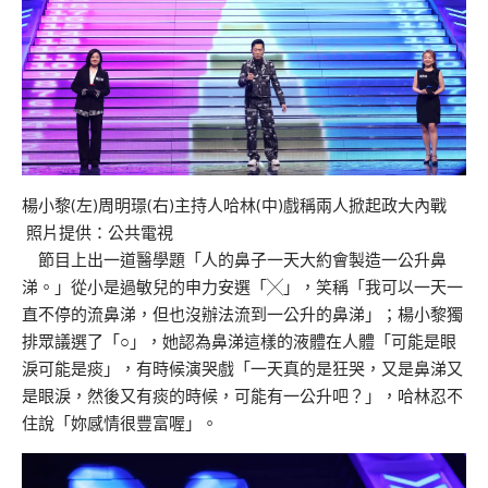
楊小黎(左)周明璟(右)主持人哈林(中)戲稱兩人掀起政大內戰
照片提供：公共電視
節目上出一道醫學題「人的鼻子一天大約會製造一公升鼻
涕。」從小是過敏兒的申力安選「╳」，笑稱「我可以一天一
直不停的流鼻涕，但也沒辦法流到一公升的鼻涕」；楊小黎獨
排眾議選了「○」，她認為鼻涕這樣的液體在人體「可能是眼
淚可能是痰」，有時候演哭戲「一天真的是狂哭，又是鼻涕又
是眼淚，然後又有痰的時候，可能有一公升吧？」，哈林忍不
住說「妳感情很豐富喔」。