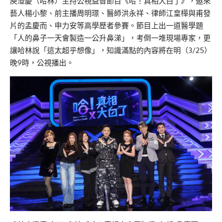
庾澄慶（哈林）主持公視益智節目《哈！真相大白了》，邀來
藝人楊小黎、前主播周明璟、醫師洪永祥、律師江皇樺與甫發
片的孟慶而、申力安等高學歷者參賽。節目上出一道醫學題
「人的鼻子一天會製造一公升鼻涕」，考倒一堆現場專家，更
讓哈林說「這太超乎想像」，知識滿點的內容將在明（3/25）
晚9時，公視播出。