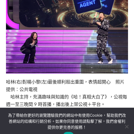
哈林(右)對楊小黎(左)最後順利殺出重圍，表情超開心 照片
提供：公共電視
哈林主持，充滿趣味與知識的《哈！真相大白了》，公視每
週一至三晚間 9 時首播，播出後上架公視＋平台。
為了帶給你更好的瀏覽體驗我們的網站中有使用Cookie，幫助我們改
善網站的結構和行銷分析。如果你同意使用請點擊了解，我們會權利
提供你更完善的服務！
關於我們
隱私權政策
聯絡我們