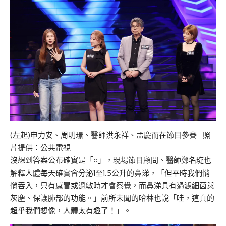
(左起)申力安、周明璟、醫師洪永祥、孟慶而在節目參賽 照
片提供：公共電視
沒想到答案公布確實是「○」，現場節目顧問、醫師鄭名琁也
解釋人體每天確實會分泌1至1.5公升的鼻涕，「但平時我們悄
悄吞入，只有感冒或過敏時才會察覺，而鼻涕具有過濾細菌與
灰塵、保護肺部的功能。」前所未聞的哈林也說「哇，這真的
超乎我們想像，人體太有趣了！」。