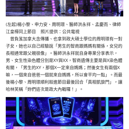
(左起)楊小黎、申力安、周明璟、醫師洪永祥、孟慶而、律師
江皇樺同上節目 照片提供：公共電視
曾負笈加拿大念傳播、也拿到政大碩士學位的周明璟有一對
子女，她也以自己經驗說「男生的智商跟媽媽有關係，女兒的
長相通常跟父親很像」。醫師洪永祥就自身專業分享表示，
男、女生性染色體分別是XY與XX，智商遺傳主要是與X染色體
有關，「男生的XY，那個X一定來自媽媽；然後女生有兩個X
嘛，一個來自爸爸一個就來自媽媽，所以會平均一點」。而最
後楊小黎、周明璟順利殺進節目最後回合「真相凱旋門」，讓
哈林笑稱「妳們這次是政大內戰囉！」。