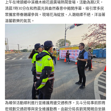
上午在埤頭鄉中溪橋木棉花道廣場熱鬧登場，活動為期2天，
清晨7時30分在和煦晨光與盎然春意中揭開序幕，吸引眾多民
眾攜家帶眷踴躍參與。現場花海綻放、人潮絡繹不絕，洋溢著
溫馨歡樂的氣氛。
為確保活動順利進行並維護周邊交通秩序，北斗分局事前即周
密規劃交通疏導與安全維護勤務，由副分局長劉晃聞親自坐鎮