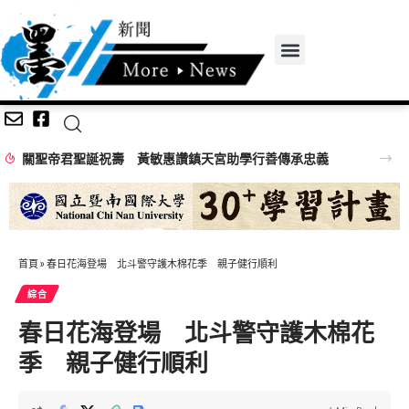
關聖帝君聖誕祝壽 黃敏惠讚鎮天宮助學行善傳承忠義
首頁
»
春日花海登場 北斗警守護木棉花季 親子健行順利
綜合
春日花海登場 北斗警守護木棉花
季 親子健行順利