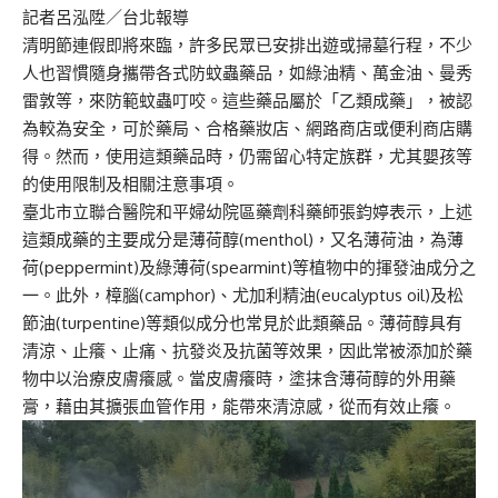
記者呂泓陞／台北報導
清明節連假即將來臨，許多民眾已安排出遊或掃墓行程，不少
人也習慣隨身攜帶各式防蚊蟲藥品，如綠油精、萬金油、曼秀
雷敦等，來防範蚊蟲叮咬。這些藥品屬於「乙類成藥」，被認
為較為安全，可於藥局、合格藥妝店、網路商店或便利商店購
得。然而，使用這類藥品時，仍需留心特定族群，尤其嬰孩等
的使用限制及相關注意事項。
臺北市立聯合醫院和平婦幼院區藥劑科藥師張鈞婷表示，上述
這類成藥的主要成分是薄荷醇(menthol)，又名薄荷油，為薄
荷(peppermint)及綠薄荷(spearmint)等植物中的揮發油成分之
一。此外，樟腦(camphor)、尤加利精油(eucalyptus oil)及松
節油(turpentine)等類似成分也常見於此類藥品。薄荷醇具有
清涼、止癢、止痛、抗發炎及抗菌等效果，因此常被添加於藥
物中以治療皮膚癢感。當皮膚癢時，塗抹含薄荷醇的外用藥
膏，藉由其擴張血管作用，能帶來清涼感，從而有效止癢。