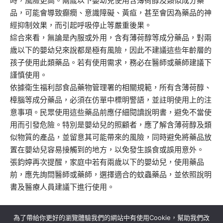
時，風險更高。兩歲以下嬰幼兒使用含薄荷醇及類似成分藥
品，可能會導致癲癇、意識障礙、黃疸，甚至會因為藥品的神
經抑制效果，而引起呼吸停止等嚴重後果。
綜合來看，無論是內服或外用，含有薄荷醇等成分藥品，對兩
歲以下的嬰幼兒來說都是極有風險，因此不建議這些年齡層的
孩子使用此類藥品。若有使用需求，務必在醫師或藥師建議下
謹慎使用。
依據衛生福利部食品藥物管理署的相關規範，所有含薄荷醇、
樟腦等成分藥品，必須在仿單中標明警語，並註明使用上的注
意事項。民眾使用這些藥品前應仔細閱讀說明書，避免不當使
用而引發危險。特別是嬰幼兒的照顧者，應了解含薄荷醇及類
似物質的產品，並留意其可能帶來的風險，同時避免將藥品放
置在嬰幼兒容易接觸到的地方，以免發生誤食或誤用意外。
張鈞婷再次提醒，家庭中若有兩歲以下的嬰幼兒，使用藥品
前，應先詢問醫師或藥師，選擇適合的蚊蟲藥品，並依照說明
書及醫療人員建議下進行使用。
為了帶給你更好的瀏覽體驗我們的網站中有使用Cookie，幫助我們改