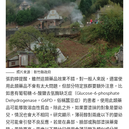
照片來源：新竹縣政府
張鈞婷提醒，雖然這類藥品效果不錯，對一般人來說，適當使
用此類藥品不會有太大問題，但部分特定族群要額外注意，比
如患有葡萄糖-6-酸鹽去氫酶缺乏症（Glucose-6-phosphate
Dehydrogenase，G6PD，俗稱蠶豆症）的患者，使用此類藥
品可能導致溶血性貧血，除此之外，如果要塗抹的對象是嬰幼
兒，情況也會大不相同。研究顯示，薄荷醇對兩歲以下的嬰幼
兒可能會引發不良反應，若是在鼻部、臉部或胸部塗抹藥膏